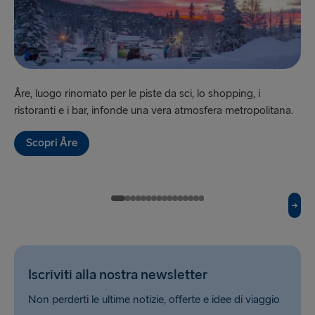
Holyhead → Dublin
Hook of Holland → Harwich
Karlskrona → Gdynia
Åre, luogo rinomato per le piste da sci, lo shopping, i
La 
Kiel → Gothenburg
ristoranti e i bar, infonde una vera atmosfera metropolitana.
pa
per
Liepāja → Travemünde
Scopri Åre
Liverpool → Belfast
Nynäshamn → Ventspils
Rosslare → Fishguard
Rostock → Trelleborg
Trelleborg → Rostock
Iscriviti alla nostra newsletter
Travemünde → Liepāja
Non perderti le ultime notizie, offerte e idee di viaggio