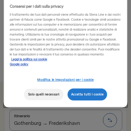
Consensi per i dati sulla privacy
Un paese delle meraviglie svedese
Il trattamento dei tuoi dati personali viene effettuato da Stena Line e dai nostri
partner di fiducia come Google e Facebook. Cookie e tecnologie simili accedono
Un viaggio a Värmland incarna la fusione perfetta tra il
alle informazioni sul tuo computer e le memorizzano per consentirci di fornire
annunci e contenuti personalizzati, nonché di realizzare analisi e statistiche di
brivido delle avventure all’aria aperta e la rilassante
marketing. Utilizziamo la tua cronologia di navigazione e i tuoi acquisti per
tranquillità della natura!
trovare clienti simili per le nostre attività promozionali su Google e Facebook.
Gestendo le impostazioni per la privacy, puoi decidere chi autorizzare all’utilizzo
dei tuoi dati e le finalità di trattamento che desideri consentire. Puoi modificare
Attraversando colline, foreste maestose e oltre 10.000
le tue impostazioni o revocare il tuo consenso in qualsiasi momento.
laghi, Värmland è una costa...
Leggi la politica sui cookie
Google policy
Più informazioni
Modifica le impostazioni per i cookie
Da 99.60€
Solo quelli necessari
Accetta tutti i cookie
sola andata, auto e conducente
Itinerario
Gothenburg → Frederikshavn