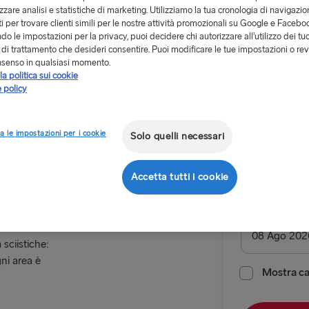
izzare analisi e statistiche di marketing. Utilizziamo la tua cronologia di navigazion
i per trovare clienti simili per le nostre attività promozionali su Google e Facebo
o le impostazioni per la privacy, puoi decidere chi autorizzare all’utilizzo dei tuo
à di trattamento che desideri consentire. Puoi modificare le tue impostazioni o rev
nsenso in qualsiasi momento.
la politica sui cookie
Da 99.60
 policy
ia
Sälen
Andata e 
a le impostazioni per i cookie
Solo quelli necessari
Itinerario
Gothenbur
Accetta tutti i cookie
 sci, è il
ALL ROUTES
Data di parte
 sciistiche:
Belfast → C
ni area è
Belfast → Li
Mostra cal
Cairnryan →