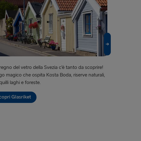
Travemünde
Belfast
→ Ventspils
Fishguard
relleborg
regno del vetro della Svezia c’è tanto da scoprire!
Famosa per i suo
→ Rostock
o magico che ospita Kosta Boda, riserve naturali,
fantastici neg
 → Liepāja
quilli laghi e foreste.
meravigliosa a
→ Nynäshamn
copri Glasriket
Scopri Göt