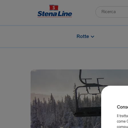
Rotte
Consen
Il trat
come G
comput