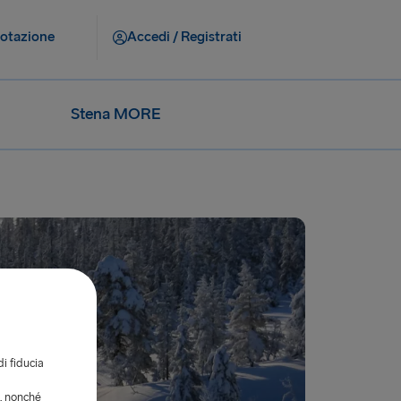
notazione
Accedi / Registrati
Stena MORE
di fiducia
i, nonché