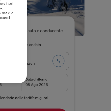
e e i tuoi
ok.
i dati e le
ocare il
€
sola andata, auto e conducente
ritorno
Sola andata
g → Frederikshavn
nza
Data di ritorno
airnryan
verpool
endario delle tariffe migliori
 Belfast