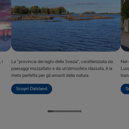
Liepāja → 
Liverpool → 
Nynäshamn 
Rosslare → 
Rostock → T
 i
La "provincia dei laghi della Svezia", caratterizzata da
Nel 
Trelleborg 
paesaggi mozzafiato e da un’atmosfera rilassata, è la
Luog
Travemünde
meta perfetta per gli amanti della natura.
tran
Ventspils 
Scopri Dalsland
S