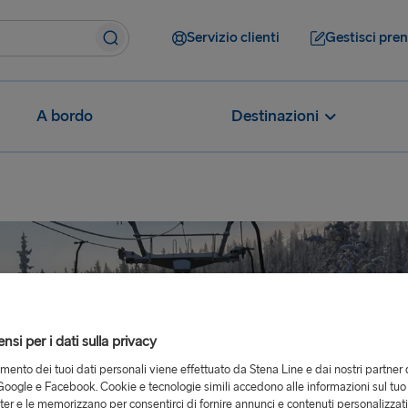
Servizio clienti
Gestisci pre
A bordo
Destinazioni
si per i dati sulla privacy
tamento dei tuoi dati personali viene effettuato da Stena Line e dai nostri partner 
oogle e Facebook. Cookie e tecnologie simili accedono alle informazioni sul tuo
er e le memorizzano per consentirci di fornire annunci e contenuti personalizzat