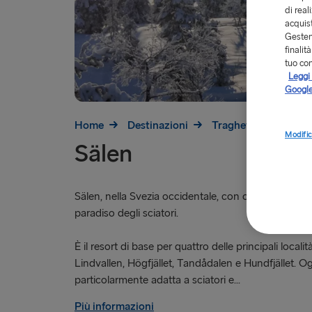
di real
acquist
Gestend
finalit
tuo co
Leggi 
Google
Home
Destinazioni
Traghetti per la Svez
Modific
Sälen
Sälen, nella Svezia occidentale, con oltre 100 piste da
paradiso degli sciatori.
È il resort di base per quattro delle principali località
Lindvallen, Högfjället, Tandådalen e Hundfjället. Og
particolarmente adatta a sciatori e...
Più informazioni