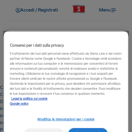
Accedi / Registrati
Menu
Consensi per i dati sulla privacy
Note legali
Il trattamento dei tuoi dati personali viene effettuato da Stena Line e dai nostri
partner di fiducia come Google e Facebook. Cookie e tecnologie simili accedono
alle informazioni sul tuo computer e le memorizzano per consentirci di fornire
I termini e le condizioni indicati in questa sezione sono
annunci e contenuti personalizzati, nonché di realizzare analisi e statistiche di
importanti e pensati per la vostra e la nostra tutela. Vi
marketing. Utilizziamo la tua cronologia di navigazione e i tuoi acquisti per
preghiamo di leggerli con attenzione.
trovare clienti simili per le nostre attività promozionali su Google e Facebook.
Gestendo le impostazioni per la privacy, puoi decidere chi autorizzare all’utilizzo
Codice di condotta
dei tuoi dati e le finalità di trattamento che desideri consentire. Puoi modificare
le tue impostazioni o revocare il tuo consenso in qualsiasi momento.
Condizioni generali di contratto del Club Fedeltà Stena MORE
Leggi la politica sui cookie
Dichiarazione di Accessibilità
Google policy
Informativa sui cookie
Informativa sulla privacy
Modifica le impostazioni per i cookie
Informativa sulla privacy del Club fedeltà
Politica CCTV