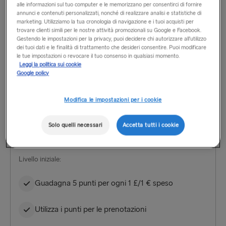
alle informazioni sul tuo computer e le memorizzano per consentirci di fornire
Vantaggi MORE
annunci e contenuti personalizzati, nonché di realizzare analisi e statistiche di
marketing. Utilizziamo la tua cronologia di navigazione e i tuoi acquisti per
trovare clienti simili per le nostre attività promozionali su Google e Facebook.
Ti piacerebbe conoscere le ultime novità in anteprima? I soci
Gestendo le impostazioni per la privacy, puoi decidere chi autorizzare all’utilizzo
dei tuoi dati e le finalità di trattamento che desideri consentire. Puoi modificare
MORE hanno accesso esclusivo e prioritario a offerte e
le tue impostazioni o revocare il tuo consenso in qualsiasi momento.
sconti stagionali. E non è tutto: con i livelli Gold e Platinum
Leggi la politica sui cookie
Google policy
potrai ottenere ancora di più, grazie al doppio dei punti e a
vantaggi bonus.
Modifica le impostazioni per i cookie
Solo quelli necessari
Accetta tutti i cookie
Blue
Iscrizione a Blue
Livello iniziale:
Guadagna 5 punti per ogni 1 £/1 € speso
Utilizza i punti per le prenotazioni