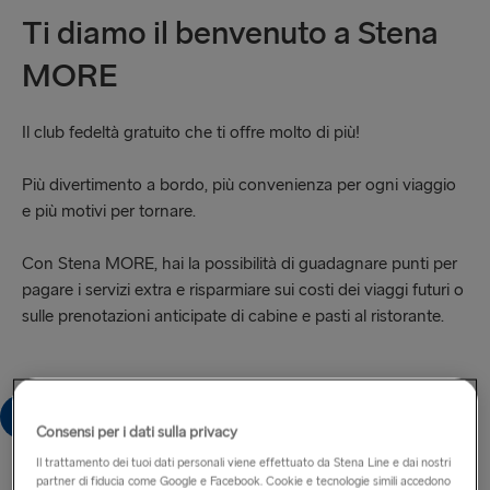
Ti diamo il benvenuto a Stena
MORE
Il club fedeltà gratuito che ti offre molto di più!
Più divertimento a bordo, più convenienza per ogni viaggio
e più motivi per tornare.
Con Stena MORE, hai la possibilità di guadagnare punti per
pagare i servizi extra e risparmiare sui costi dei viaggi futuri o
sulle prenotazioni anticipate di cabine e pasti al ristorante.
Iscriviti ora
Consensi per i dati sulla privacy
Il trattamento dei tuoi dati personali viene effettuato da Stena Line e dai nostri
partner di fiducia come Google e Facebook. Cookie e tecnologie simili accedono