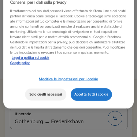
Consensi per i dati sulla privacy
Dove il vecchio incontra il nuovo
Il trattamento dei tuoi dati personali viene effettuato da Stena Line e dai nostri
partner di fiducia come Google e Facebook. Cookie e tecnologie simili accedono
alle informazioni sul tuo computer e le memorizzano per consentirci di fornire
Dalle strade del lungomare dai colori vivaci alle
annunci e contenuti personalizzati, nonché di realizzare analisi e statistiche di
tranquille escursioni sulla costa, Stavanger è
marketing. Utilizziamo la tua cronologia di navigazione e i tuoi acquisti per
trovare clienti simili per le nostre attività promozionali su Google e Facebook.
semplicemente indimenticabile. Quarta città più grande
Gestendo le impostazioni per la privacy, puoi decidere chi autorizzare all’utilizzo
della
Norvegia
, sicuramente non conosciuta come
dei tuoi dati e le finalità di trattamento che desideri consentire. Puoi modificare
le tue impostazioni o revocare il tuo consenso in qualsiasi momento.
Oslo, Stavanger si trova su una splendida...
Leggi la politica sui cookie
Google policy
Più informazioni
Modifica le impostazioni per i cookie
Da 99.60€
sola andata, auto e conducente
Solo quelli necessari
Accetta tutti i cookie
Itinerario
Gothenburg → Frederikshavn