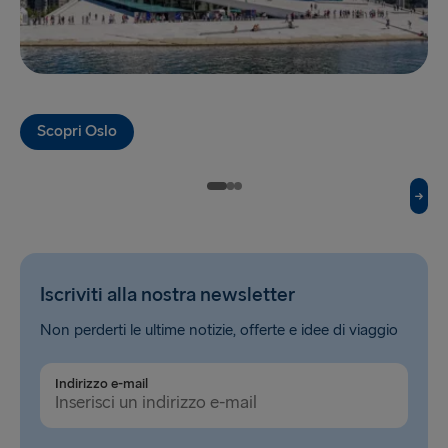
Hook of Holland → Harwich
Karlskrona → Gdynia
Kiel → Gothenburg
Scopri Oslo
Liepāja → Travemünde
Liverpool → Belfast
Nynäshamn → Ventspils
Rosslare → Fishguard
Iscriviti alla nostra newsletter
Rostock → Trelleborg
Non perderti le ultime notizie, offerte e idee di viaggio
Trelleborg → Rostock
Indirizzo e-mail
Travemünde → Liepāja
Ventspils → Nynäshamn