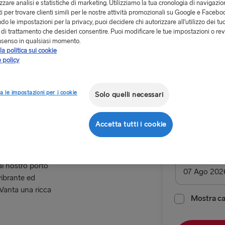
izzare analisi e statistiche di marketing. Utilizziamo la tua cronologia di navigazion
i per trovare clienti simili per le nostre attività promozionali su Google e Facebo
o le impostazioni per la privacy, puoi decidere chi autorizzare all’utilizzo dei tuo
à di trattamento che desideri consentire. Puoi modificare le tue impostazioni o rev
nsenso in qualsiasi momento.
la politica sui cookie
Da 99.60
 policy
vegia
Oslo
Andata e 
a le impostazioni per i cookie
Solo quelli necessari
Itinerario
Accetta tutti i cookie
Gothenbur
ALL ROUTES
Data di parte
l nostro porto
vibrante ed
Belfast → C
 Vanta una ricca
Belfast → Li
Mostra cal
Cairnryan →