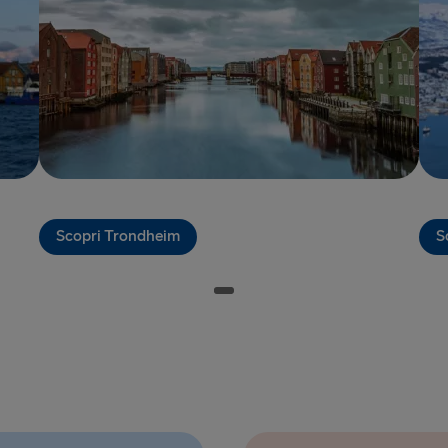
Liepāja → 
Liverpool → 
Nynäshamn 
Rosslare → 
Rostock → T
Trelleborg 
Scopri Trondheim
S
Travemünde
Ventspils 