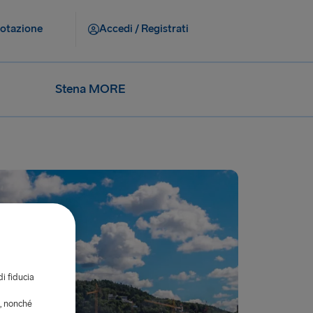
notazione
Accedi / Registrati
Stena MORE
di fiducia
i, nonché