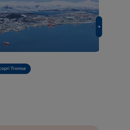
Travemünde
Belfast
→ Ventspils
Fishguard
relleborg
→ Rostock
copri Tromsø
 → Liepāja
→ Nynäshamn