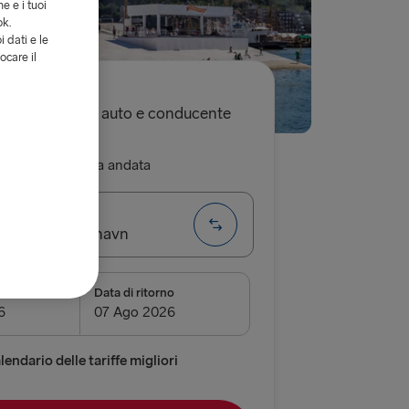
e e i tuoi
ok.
i dati e le
ocare il
€
sola andata, auto e conducente
ritorno
Sola andata
g → Frederikshavn
nza
Data di ritorno
airnryan
verpool
endario delle tariffe migliori
 Belfast