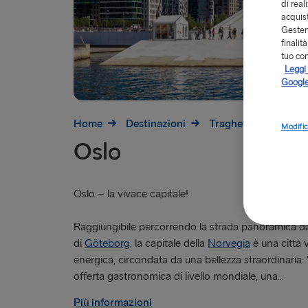
di real
acquist
Gestend
finalit
tuo co
Leggi 
Google
Home
Destinazioni
Traghetti per la Nor
Modific
Oslo
Oslo – la vivace capitale!
Raggiungibile percorrendo la strada panoramica da
di
Göteborg
, la capitale della
Norvegia
è una città 
energica, circondata da una bellezza straordinaria.
offerta gastronomica di livello mondiale, una...
Più informazioni