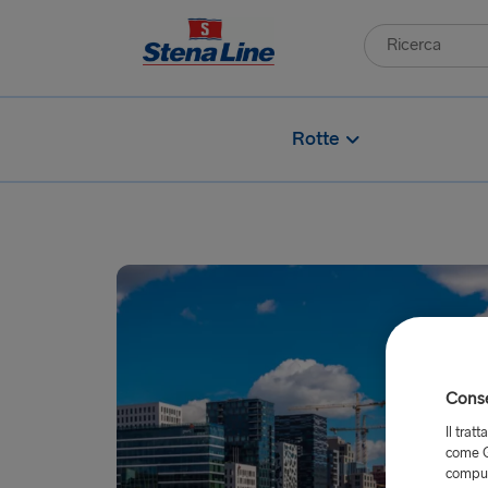
Rotte
Consen
Il trat
come G
comput