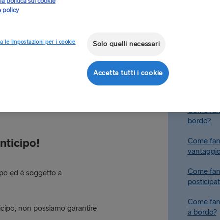
la politica sui cookie
 rotte:
 policy
iore a 6 m)
a le impostazioni per i cookie
Solo quelli necessari
re a 6 m)
Come poss
Lounge?
Accetta tutti i cookie
Come fann
 Suo centro di contatto locale
dell’upgr
 nostro team di imbarco La
Come fanno
bordo?
nticipo!
Come fann
vantaggio
Come fann
ipo ed è soggetto a
posticipat
Come fann
icipo, non possiamo garantire
a bordo?