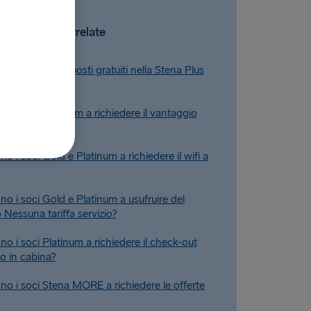
Domande correlate
o prenotare i posti gratuiti nella Stena Plus
o i soci Platinum a richiedere il vantaggio
ade di cabina?
 i soci Gold e Platinum a richiedere il wifi a
o i soci Gold e Platinum a usufruire del
 Nessuna tariffa servizio?
o i soci Platinum a richiedere il check-out
o in cabina?
o i soci Stena MORE a richiedere le offerte