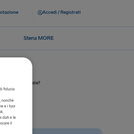
notazione
Accedi / Registrati
Stena MORE
u rotte selezionate?
di fiducia
i, nonché
e e i tuoi
ok.
i dati e le
ocare il