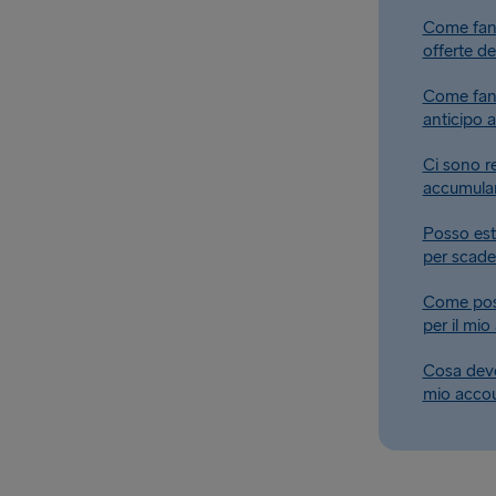
Come fann
offerte de
Come fan
anticipo 
Ci sono re
accumular
Posso est
per scade
Come posso
per il mio
Cosa devo
mio acco