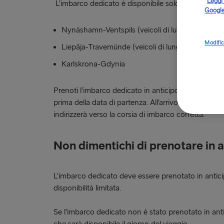
Leggi 
L’imbarco dedicato è disponibile solo sulle seguenti
Google
Nynäshamn-Ventspils (veicoli di lunghezza infer
Modific
Liepāja-Travemünde (veicoli di lunghezza inferio
Karlskrona-Gdynia
Prenoti l’imbarco dedicato in anticipo chiamando il
prima della data di partenza. All’arrivo al porto, il
indirizzerà verso la corsia di imbarco corretta.
Non dimentichi di prenotare in a
L’imbarco dedicato deve essere prenotato in antic
disponibilità limitata.
Se l’imbarco dedicato non è stato prenotato in ant