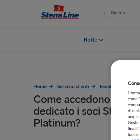
Rotte
Consen
Home
Servizio clienti
Fedeltà
Come f
Il trat
Come accedono all’im
come G
comput
dedicato i soci Stena
di real
acquist
Platinum?
Gestend
finalit
tuo co