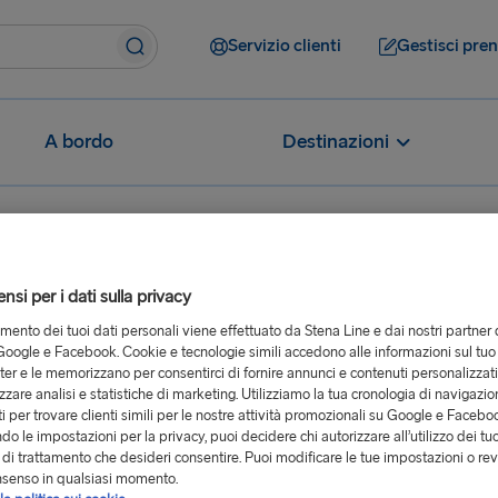
Servizio clienti
Gestisci pre
A bordo
Destinazioni
si per i dati sulla privacy
anno i soci Platinum ad accedere alla corsia d’imbarco dedicata s
tamento dei tuoi dati personali viene effettuato da Stena Line e dai nostri partner 
barco
oogle e Facebook. Cookie e tecnologie simili accedono alle informazioni sul tuo
er e le memorizzano per consentirci di fornire annunci e contenuti personalizzat
 MORE
izzare analisi e statistiche di marketing. Utilizziamo la tua cronologia di navigazion
i per trovare clienti simili per le nostre attività promozionali su Google e Facebo
o le impostazioni per la privacy, puoi decidere chi autorizzare all’utilizzo dei tuo
à di trattamento che desideri consentire. Puoi modificare le tue impostazioni o rev
nsenso in qualsiasi momento.