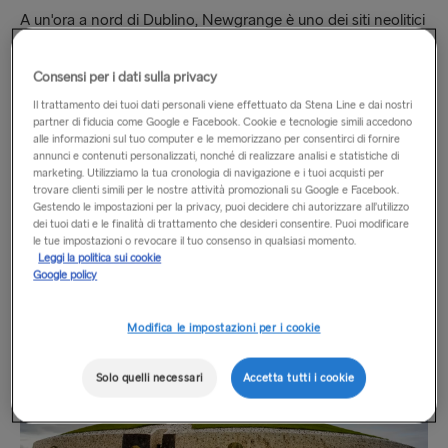
A un'ora a nord di Dublino, Newgrange è uno dei siti neolitici
più impressionanti del mondo. Una tomba a corridoio
risalente a 5.200 anni fa nella Boyne Valley, costruita da
Consensi per i dati sulla privacy
agricoltori dell'età della pietra che si assicurarono che il
Il trattamento dei tuoi dati personali viene effettuato da Stena Line e dai nostri
corridoio e le camere interne fossero perfettamente allineati
partner di fiducia come Google e Facebook. Cookie e tecnologie simili accedono
con il sorgere del sole al solstizio d'inverno. Facendo un salto
alle informazioni sul tuo computer e le memorizzano per consentirci di fornire
annunci e contenuti personalizzati, nonché di realizzare analisi e statistiche di
in avanti di diverse migliaia di anni, troverai la più grande
marketing. Utilizziamo la tua cronologia di navigazione e i tuoi acquisti per
fortificazione anglo-normanna d'Irlanda, il castello di Trim. È
trovare clienti simili per le nostre attività promozionali su Google e Facebook.
Gestendo le impostazioni per la privacy, puoi decidere chi autorizzare all’utilizzo
talmente imponente che Mel Gibson l'ha scelto come
dei tuoi dati e le finalità di trattamento che desideri consentire. Puoi modificare
location per le riprese del film Braveheart. Non è difficile
le tue impostazioni o revocare il tuo consenso in qualsiasi momento.
capire perché.
Leggi la politica sui cookie
Google policy
Modifica le impostazioni per i cookie
Solo quelli necessari
Accetta tutti i cookie