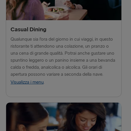
Hook of Holland → Harwich
Karlskrona → Gdynia
Kiel → Gothenburg
Casual Dining
Qualunque sia l’ora del giorno in cui viaggi, in questo
Liepāja → Travemünde
ristorante ti attendono una colazione, un pranzo o
Liverpool → Belfast
una cena di grande qualità. Potrai anche gustare uno
spuntino leggero o un panino insieme a una bevanda
Nynäshamn → Ventspils
calda o fredda, analcolica o alcolica. Gli orari di
apertura possono variare a seconda della nave.
Rosslare → Fishguard
Visualizza i menu
.
Rostock → Trelleborg
Trelleborg → Rostock
Travemünde → Liepāja
Ventspils → Nynäshamn