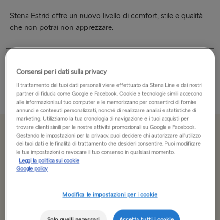
Stena Estrid offre un nuovo livello di comfort, stile e qualità
che non potrai non apprezzare.
Goditi gli interni di ispirazione scandinava e le viste
mozzafiato. Lasciati stupire dall’imponente atrio del bar,
Consensi per i dati sulla privacy
goditi la calma dell’Hygge Recline Lounge, o sperimenta...
Il trattamento dei tuoi dati personali viene effettuato da Stena Line e dai nostri
Più informazioni
partner di fiducia come Google e Facebook. Cookie e tecnologie simili accedono
alle informazioni sul tuo computer e le memorizzano per consentirci di fornire
annunci e contenuti personalizzati, nonché di realizzare analisi e statistiche di
marketing. Utilizziamo la tua cronologia di navigazione e i tuoi acquisti per
trovare clienti simili per le nostre attività promozionali su Google e Facebook.
Da 179.50 € solo andata, auto e autista
Gestendo le impostazioni per la privacy, puoi decidere chi autorizzare all’utilizzo
dei tuoi dati e le finalità di trattamento che desideri consentire. Puoi modificare
le tue impostazioni o revocare il tuo consenso in qualsiasi momento.
Leggi la politica sui cookie
Google policy
Itinerario
Holyhead → Dublin
Modifica le impostazioni per i cookie
ALL ROUTES
Solo quelli necessari
Accetta tutti i cookie