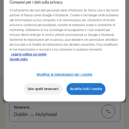
Consensi per i dati sulla privacy
Un gioiello di città… con tanto di campagna!
Il trattamento dei tuoi dati personali viene effettuato da Stena Line e dai nostri
partner di fiducia come Google e Facebook. Cookie e tecnologie simili accedono
alle informazioni sul tuo computer e le memorizzano per consentirci di fornire
Gioiello incastonato nella zona nord-orientale dell’East
annunci e contenuti personalizzati, nonché di realizzare analisi e statistiche di
Anglia, Norwich non è considerata imperdibile da
marketing. Utilizziamo la tua cronologia di navigazione e i tuoi acquisti per
trovare clienti simili per le nostre attività promozionali su Google e Facebook.
molti. Invece, si tratta di una meta eccezionale, che
Gestendo le impostazioni per la privacy, puoi decidere chi autorizzare all’utilizzo
secondo noi vi sorprenderà piacevolmente: ha
dei tuoi dati e le finalità di trattamento che desideri consentire. Puoi modificare
le tue impostazioni o revocare il tuo consenso in qualsiasi momento.
qualcosa per tutti...
Leggi la politica sui cookie
Google policy
Più informazioni
Modifica le impostazioni per i cookie
Da 179.50 € solo andata, auto e autista
Solo quelli necessari
Accetta tutti i cookie
Itinerario
Dublin → Holyhead