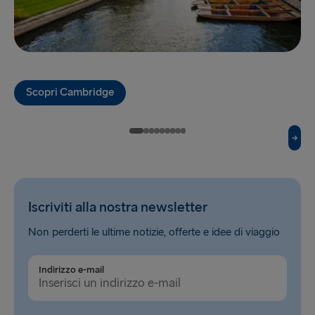
Hook of Holland → Harwich
Karlskrona → Gdynia
Kiel → Gothenburg
Scopri Cambridge
Liepāja → Travemünde
Liverpool → Belfast
Nynäshamn → Ventspils
Rosslare → Fishguard
Iscriviti alla nostra newsletter
Rostock → Trelleborg
Non perderti le ultime notizie, offerte e idee di viaggio
Trelleborg → Rostock
Indirizzo e-mail
Travemünde → Liepāja
Ventspils → Nynäshamn