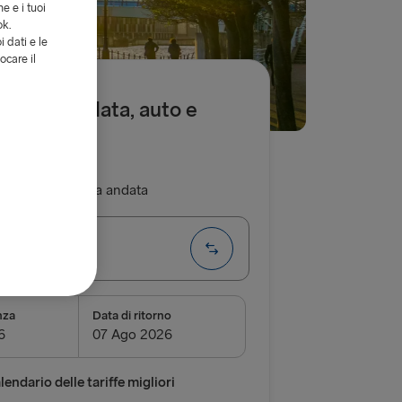
e e i tuoi
ok.
i dati e le
ocare il
 € solo andata, auto e
ritorno
Sola andata
Holyhead
nza
Data di ritorno
airnryan
verpool
endario delle tariffe migliori