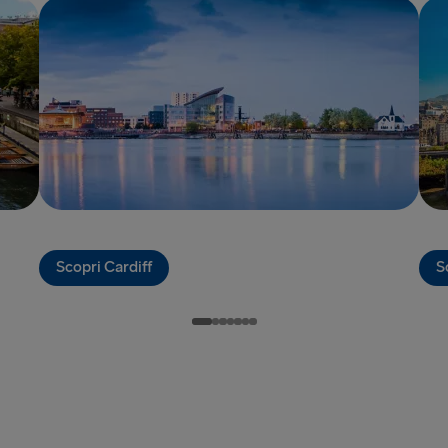
Kiel → Goth
Liepāja → 
Liverpool → 
Nynäshamn 
Rosslare → 
Rostock → T
Trelleborg 
Scopri Cardiff
S
Travemünde
Ventspils 