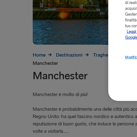
di real
acquist
Gestend
finalit
tuo co
Leggi 
Google
Home
Destinazioni
Traghetti per la Gra
Modific
Manchester
Manchester
Manchester è molto di più!
Manchester è probabilmente una delle città più acc
Regno Unito: ha quel fascino nordico e autentico a
reputazione di buon gusto, che induce le persone a
volte a visitarla…...