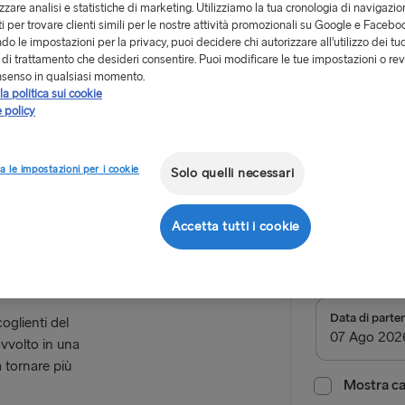
izzare analisi e statistiche di marketing. Utilizziamo la tua cronologia di navigazion
i per trovare clienti simili per le nostre attività promozionali su Google e Facebo
o le impostazioni per la privacy, puoi decidere chi autorizzare all’utilizzo dei tuo
à di trattamento che desideri consentire. Puoi modificare le tue impostazioni o rev
nsenso in qualsiasi momento.
la politica sui cookie
Da 179.50
 policy
autista
n Bretagna
a le impostazioni per i cookie
Solo quelli necessari
Andata e 
Accetta tutti i cookie
Itinerario
Dublin → 
ALL ROUTES
Data di parte
oglienti del
vvolto in una
Belfast → C
 tornare più
Belfast → Li
Mostra cal