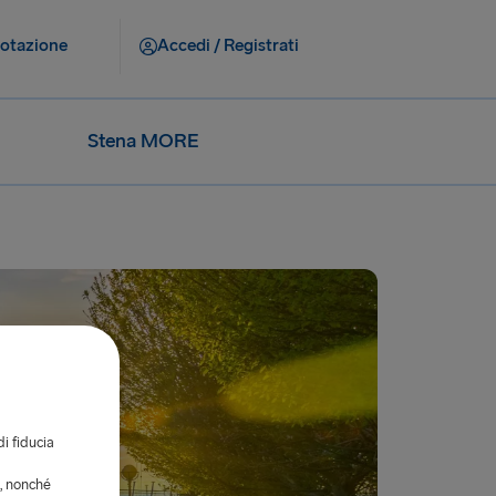
notazione
Accedi / Registrati
Stena MORE
di fiducia
i, nonché