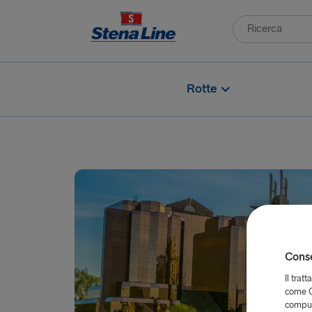
Rotte
Consen
Il trat
come G
comput