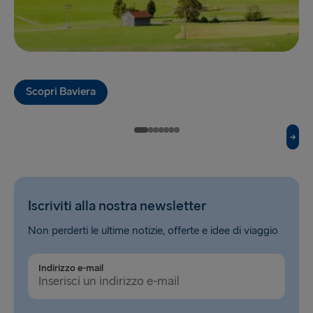
Hook of Holland → Harwich
Karlskrona → Gdynia
Kiel → Gothenburg
Scopri Baviera
Liepāja → Travemünde
Liverpool → Belfast
Nynäshamn → Ventspils
Rosslare → Fishguard
Iscriviti alla nostra newsletter
Rostock → Trelleborg
Non perderti le ultime notizie, offerte e idee di viaggio
Trelleborg → Rostock
Indirizzo e-mail
Travemünde → Liepāja
Ventspils → Nynäshamn