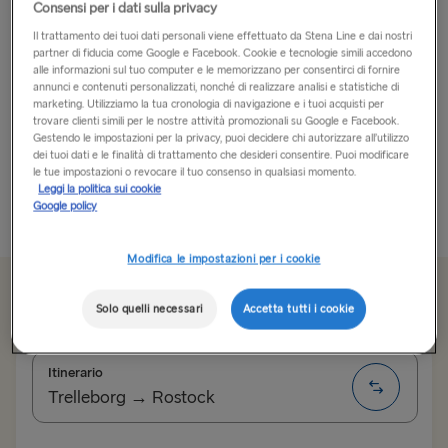
Consensi per i dati sulla privacy
La capitale tedesca è una delle più entusiasmanti
Il trattamento dei tuoi dati personali viene effettuato da Stena Line e dai nostri
partner di fiducia come Google e Facebook. Cookie e tecnologie simili accedono
d’Europa.
alle informazioni sul tuo computer e le memorizzano per consentirci di fornire
annunci e contenuti personalizzati, nonché di realizzare analisi e statistiche di
Prendi il traghetto da Göteborg a Kiel oppure da
marketing. Utilizziamo la tua cronologia di navigazione e i tuoi acquisti per
trovare clienti simili per le nostre attività promozionali su Google e Facebook.
Trelleborg a Rostock, e potrai raggiungere facilmente
Gestendo le impostazioni per la privacy, puoi decidere chi autorizzare all’utilizzo
la capitale tedesca in auto. Berlino è una città piena di
dei tuoi dati e le finalità di trattamento che desideri consentire. Puoi modificare
le tue impostazioni o revocare il tuo consenso in qualsiasi momento.
fascino, cultura, luoghi...
Leggi la politica sui cookie
Google policy
Più informazioni
Modifica le impostazioni per i cookie
Da 62.90€
sola andata, auto e conducente
Solo quelli necessari
Accetta tutti i cookie
Itinerario
Trelleborg → Rostock