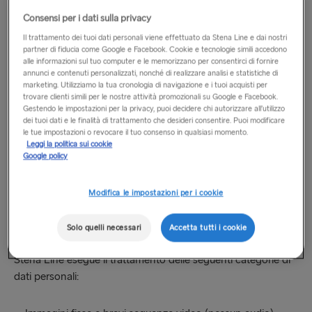
inoltre le aree di pubblico accesso dei terminal, nonché le
Consensi per i dati sulla privacy
aree di servizio adiacenti (sportelli cassa, check-in e imbarco)
Il trattamento dei tuoi dati personali viene effettuato da Stena Line e dai nostri
e le aree di traffico passeggeri. La videosorveglianza è attiva
partner di fiducia come Google e Facebook. Cookie e tecnologie simili accedono
24 ore al giorno ed effettua esclusivamente registrazioni
alle informazioni sul tuo computer e le memorizzano per consentirci di fornire
annunci e contenuti personalizzati, nonché di realizzare analisi e statistiche di
video.
marketing. Utilizziamo la tua cronologia di navigazione e i tuoi acquisti per
trovare clienti simili per le nostre attività promozionali su Google e Facebook.
Gestendo le impostazioni per la privacy, puoi decidere chi autorizzare all’utilizzo
Essa non registra alcun tipo di suono in alcun luogo. Le
dei tuoi dati e le finalità di trattamento che desideri consentire. Puoi modificare
strutture sanitarie non sono sottoposte a videosorveglianza.
le tue impostazioni o revocare il tuo consenso in qualsiasi momento.
Leggi la politica sui cookie
Google policy
Al momento dell’ingresso in un’area sottoposta a
videosorveglianza, una segnaletica ti avviserà del
Modifica le impostazioni per i cookie
monitoraggio in corso.
Solo quelli necessari
Accetta tutti i cookie
3. Quali categorie di dati personali trattiamo?
Stena Line esegue il trattamento delle seguenti categorie di
dati personali: