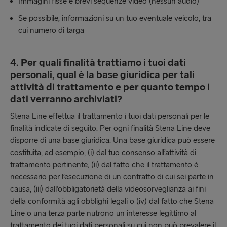
Immagini fisse e brevi sequenze video (nessun audio)
Se possibile, informazioni su un tuo eventuale veicolo, tra
cui numero di targa
4. Per quali finalità trattiamo i tuoi dati
personali, qual è la base giuridica per tali
attività di trattamento e per quanto tempo i
dati verranno archiviati?
Stena Line effettua il trattamento i tuoi dati personali per le
finalità indicate di seguito. Per ogni finalità Stena Line deve
disporre di una base giuridica. Una base giuridica può essere
costituita, ad esempio, (i) dal tuo consenso all’attività di
trattamento pertinente, (ii) dal fatto che il trattamento è
necessario per l’esecuzione di un contratto di cui sei parte in
causa, (iii) dall’obbligatorietà della videosorveglianza ai fini
della conformità agli obblighi legali o (iv) dal fatto che Stena
Line o una terza parte nutrono un interesse legittimo al
trattamento dei tuoi dati personali su cui non può prevalere il