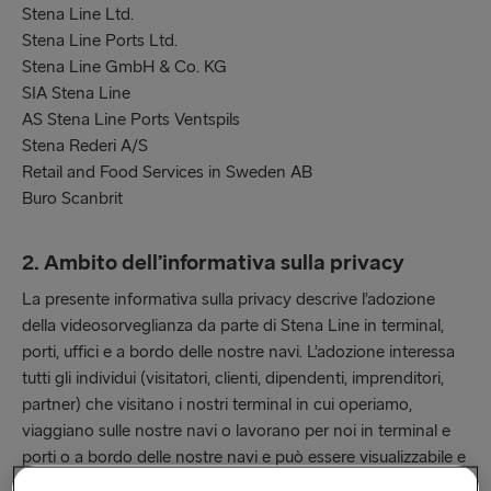
Stena Line Ltd.
Stena Line Ports Ltd.
Stena Line GmbH & Co. KG
SIA Stena Line
AS Stena Line Ports Ventspils
Stena Rederi A/S
Retail and Food Services in Sweden AB
Buro Scanbrit
2. Ambito dell’informativa sulla privacy
La presente informativa sulla privacy descrive l’adozione
della videosorveglianza da parte di Stena Line in terminal,
porti, uffici e a bordo delle nostre navi. L’adozione interessa
tutti gli individui (visitatori, clienti, dipendenti, imprenditori,
partner) che visitano i nostri terminal in cui operiamo,
viaggiano sulle nostre navi o lavorano per noi in terminal e
porti o a bordo delle nostre navi e può essere visualizzabile e
consultabile nella nostra documentazione. Essa descrive