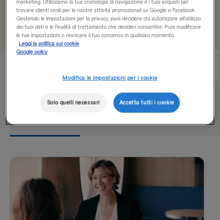
ALL ROUTES
marketing. Utilizziamo la tua cronologia di navigazione e i tuoi acquisti per
trovare clienti simili per le nostre attività promozionali su Google e Facebook.
Seleziona data
Gestendo le impostazioni per la privacy, puoi decidere chi autorizzare all’utilizzo
Belfast → Cairnryan
dei tuoi dati e le finalità di trattamento che desideri consentire. Puoi modificare
le tue impostazioni o revocare il tuo consenso in qualsiasi momento.
Belfast → Liverpool
Leggi la politica sui cookie
Google policy
Esperienza a bordo
Cairnryan → Belfast
Modifica le impostazioni per i cookie
Dublin → Holyhead
Fishguard → Rosslare
Solo quelli necessari
Accetta tutti i cookie
Cibo e bevande
Shopping
Cabine
Frederikshavn → Gothenburg
Gdynia → Karlskrona
Gothenburg → Frederikshavn
Gothenburg → Kiel
Harwich → Hook of Holland
Holyhead → Dublin