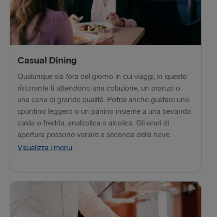
Hook of Holland → Harwich
Karlskrona → Gdynia
Kiel → Gothenburg
Casual Dining
Qualunque sia l’ora del giorno in cui viaggi, in questo
Liepāja → Travemünde
ristorante ti attendono una colazione, un pranzo o
Liverpool → Belfast
una cena di grande qualità. Potrai anche gustare uno
spuntino leggero o un panino insieme a una bevanda
Nynäshamn → Ventspils
calda o fredda, analcolica o alcolica. Gli orari di
apertura possono variare a seconda della nave.
Rosslare → Fishguard
Visualizza i menu
.
Rostock → Trelleborg
Trelleborg → Rostock
Travemünde → Liepāja
Ventspils → Nynäshamn