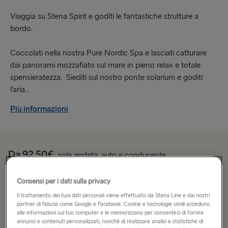
Viaggia su Stena Spirit e goditi le fantastiche strutture a
bordo.
Coccolati nella nostra Pure Nordic Spa e lasciati catturare
dai panorami mozzafiato sul mare in pieno relax e totale
spensieratezza. Siediti sul nostro ponte solarium e goditi
l’aria...
Più informazioni
Da 92.50€
sola andata, auto e conducente
Consensi per i dati sulla privacy
Itinerario
Il trattamento dei tuoi dati personali viene effettuato da Stena Line e dai nostri
Gdynia → Karlskrona
partner di fiducia come Google e Facebook. Cookie e tecnologie simili accedono
alle informazioni sul tuo computer e le memorizzano per consentirci di fornire
annunci e contenuti personalizzati, nonché di realizzare analisi e statistiche di