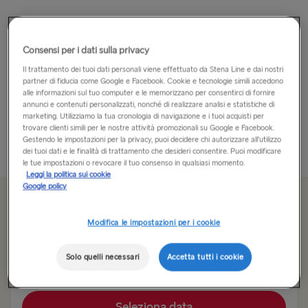
Ci sono moltissime strutture da godersi a bordo di Stena
Nautica.
Consensi per i dati sulla privacy
Puoi lasciarti andare alla shopping therapy nel negozio The
Il trattamento dei tuoi dati personali viene effettuato da Stena Line e dai nostri
partner di fiducia come Google e Facebook. Cookie e tecnologie simili accedono
Shop, dove troverai grande risparmio su profumi, bevande
alle informazioni sul tuo computer e le memorizzano per consentirci di fornire
alcoliche, cosmetici e dolciumi. Puoi guardare un film nella
annunci e contenuti personalizzati, nonché di realizzare analisi e statistiche di
marketing. Utilizziamo la tua cronologia di navigazione e i tuoi acquisti per
nostra Movie...
trovare clienti simili per le nostre attività promozionali su Google e Facebook.
Gestendo le impostazioni per la privacy, puoi decidere chi autorizzare all’utilizzo
Più informazioni
dei tuoi dati e le finalità di trattamento che desideri consentire. Puoi modificare
le tue impostazioni o revocare il tuo consenso in qualsiasi momento.
Leggi la politica sui cookie
Google policy
Modifica le impostazioni per i cookie
Itinerario
Hook of Holland → Harwich
Solo quelli necessari
Accetta tutti i cookie
ALL ROUTES
Seleziona data