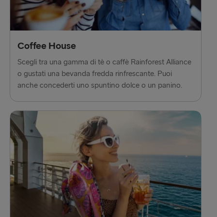
Hook of Holland → Harwich
Karlskrona → Gdynia
Kiel → Gothenburg
Coffee House
Scegli tra una gamma di tè o caffè Rainforest Alliance
Liepāja → Travemünde
o gustati una bevanda fredda rinfrescante. Puoi
Liverpool → Belfast
anche concederti uno spuntino dolce o un panino.
Nynäshamn → Ventspils
Rosslare → Fishguard
Rostock → Trelleborg
Trelleborg → Rostock
Travemünde → Liepāja
Ventspils → Nynäshamn