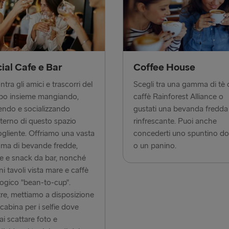
Liepāja → 
Liverpool → 
Nynäshamn 
ial Cafe e Bar
Coffee House
Rosslare → 
ntra gli amici e trascorri del
Scegli tra una gamma di tè 
Rostock → T
po insieme mangiando,
caffè Rainforest Alliance o
ndo e socializzando
gustati una bevanda fredda
Trelleborg 
interno di questo spazio
rinfrescante. Puoi anche
Travemünde
gliente. Offriamo una vasta
concederti uno spuntino do
ma di bevande fredde,
o un panino.
Ventspils 
e e snack da bar, nonché
ni tavoli vista mare e caffè
ogico "bean-to-cup".
tre, mettiamo a disposizione
cabina per i selfie dove
ai scattare foto e