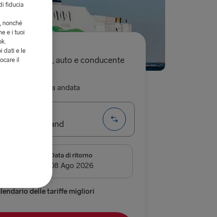
di fiducia
i, nonché
e e i tuoi
ok.
i dati e le
0€
sola andata, auto e conducente
ocare il
ritorno
Sola andata
 Hook of Holland
nza
Data di ritorno
airnryan
verpool
endario delle tariffe migliori
 Belfast