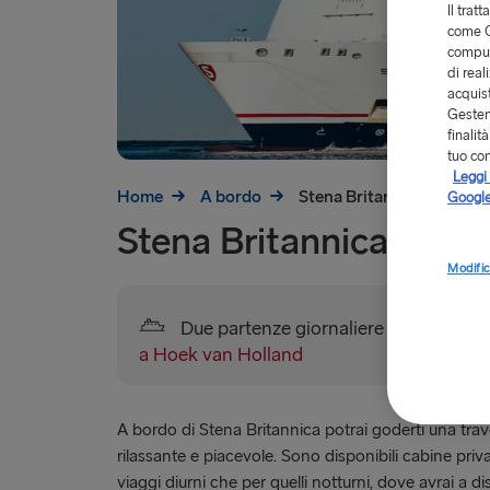
Il trat
come G
comput
di real
acquist
Gestend
finalit
tuo co
Leggi 
Home
A bordo
Stena Britannica
Google
Stena Britannica
Modific
Due partenze giornaliere sulla rotta
D
a Hoek van Holland
A bordo di Stena Britannica potrai goderti una trav
rilassante e piacevole. Sono disponibili cabine priva
viaggi diurni che per quelli notturni, dove avrai a d