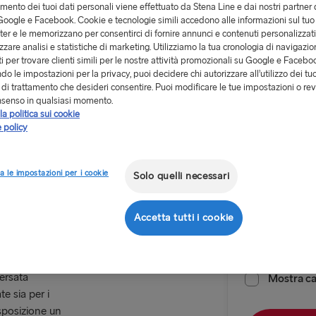
tamento dei tuoi dati personali viene effettuato da Stena Line e dai nostri partner 
oogle e Facebook. Cookie e tecnologie simili accedono alle informazioni sul tuo
er e le memorizzano per consentirci di fornire annunci e contenuti personalizzat
izzare analisi e statistiche di marketing. Utilizziamo la tua cronologia di navigazion
i per trovare clienti simili per le nostre attività promozionali su Google e Facebo
o le impostazioni per la privacy, puoi decidere chi autorizzare all’utilizzo dei tuo
Da 107.0
à di trattamento che desideri consentire. Puoi modificare le tue impostazioni o rev
nsenso in qualsiasi momento.
la politica sui cookie
Andata e 
 policy
Itinerario
a le impostazioni per i cookie
Solo quelli necessari
Harwich →
a Harwich
Accetta tutti i cookie
ALL ROUTES
Data di parte
Belfast → C
ersata
Belfast → Li
Mostra cal
te sia per i
Cairnryan →
isposizione un