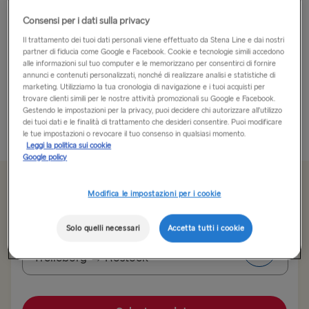
Consensi per i dati sulla privacy
A bordo della tratta Mecklenburg - Vorpommern puoi
aspettarti di vivere un’esperienza rilassante.
Il trattamento dei tuoi dati personali viene effettuato da Stena Line e dai nostri
partner di fiducia come Google e Facebook. Cookie e tecnologie simili accedono
alle informazioni sul tuo computer e le memorizzano per consentirci di fornire
Gusta un ottimo pasto nel nostro ristorante informale, dove
annunci e contenuti personalizzati, nonché di realizzare analisi e statistiche di
troverai un’ampia scelta di piatti, snack e panini. Nel negozio
marketing. Utilizziamo la tua cronologia di navigazione e i tuoi acquisti per
trovare clienti simili per le nostre attività promozionali su Google e Facebook.
The Shop potrai scegliere il regalo perfetto per...
Gestendo le impostazioni per la privacy, puoi decidere chi autorizzare all’utilizzo
dei tuoi dati e le finalità di trattamento che desideri consentire. Puoi modificare
Più informazioni
le tue impostazioni o revocare il tuo consenso in qualsiasi momento.
Leggi la politica sui cookie
Google policy
Da 62.90€
sola andata, auto e conducente
Modifica le impostazioni per i cookie
Solo quelli necessari
Accetta tutti i cookie
Itinerario
Trelleborg → Rostock
ALL ROUTES