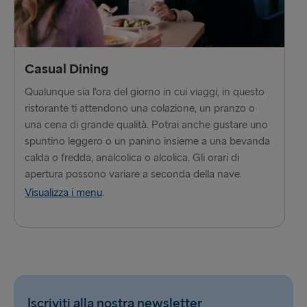
Hook of Holland → Harwich
Karlskrona → Gdynia
Kiel → Gothenburg
Casual Dining
Qualunque sia l’ora del giorno in cui viaggi, in questo
Liepāja → Travemünde
ristorante ti attendono una colazione, un pranzo o
Liverpool → Belfast
una cena di grande qualità. Potrai anche gustare uno
spuntino leggero o un panino insieme a una bevanda
Nynäshamn → Ventspils
calda o fredda, analcolica o alcolica. Gli orari di
apertura possono variare a seconda della nave.
Rosslare → Fishguard
Visualizza i menu
.
Rostock → Trelleborg
Trelleborg → Rostock
Travemünde → Liepāja
Ventspils → Nynäshamn
Iscriviti alla nostra newsletter