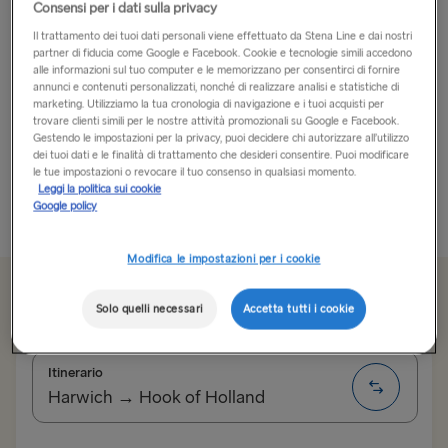
Consensi per i dati sulla privacy
Parti per un viaggio alla scoperta dell’incantevole
Il trattamento dei tuoi dati personali viene effettuato da Stena Line e dai nostri
partner di fiducia come Google e Facebook. Cookie e tecnologie simili accedono
fascino della Normandia al tuo ritmo. Immergiti nei suoi
alle informazioni sul tuo computer e le memorizzano per consentirci di fornire
tesori storici, gusta la deliziosa cucina e scopri i suoi
annunci e contenuti personalizzati, nonché di realizzare analisi e statistiche di
paesaggi variegati.
marketing. Utilizziamo la tua cronologia di navigazione e i tuoi acquisti per
trovare clienti simili per le nostre attività promozionali su Google e Facebook.
Gestendo le impostazioni per la privacy, puoi decidere chi autorizzare all’utilizzo
La Normandia vanta scogliere spettacolari, spiagge
dei tuoi dati e le finalità di trattamento che desideri consentire. Puoi modificare
le tue impostazioni o revocare il tuo consenso in qualsiasi momento.
sabbiose e una campagna lussureggiante...
Leggi la politica sui cookie
Google policy
Più informazioni
Modifica le impostazioni per i cookie
Da 107.00€
sola andata, auto e conducente
Solo quelli necessari
Accetta tutti i cookie
Itinerario
Harwich → Hook of Holland