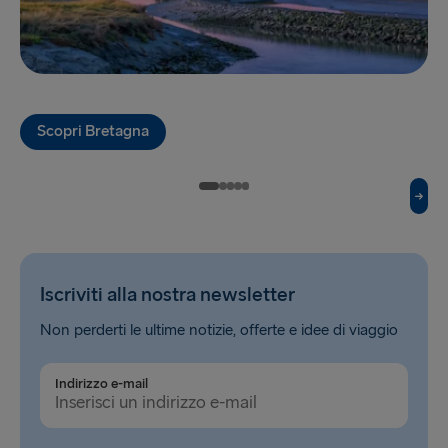
Hook of Holland → Harwich
Karlskrona → Gdynia
Kiel → Gothenburg
Scopri Bretagna
Liepāja → Travemünde
Liverpool → Belfast
Nynäshamn → Ventspils
Rosslare → Fishguard
Iscriviti alla nostra newsletter
Rostock → Trelleborg
Non perderti le ultime notizie, offerte e idee di viaggio
Trelleborg → Rostock
Indirizzo e-mail
Travemünde → Liepāja
Ventspils → Nynäshamn