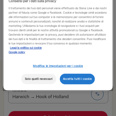
Consensi per i dati sulla privacy
Con i suoi chilometri di costa, Nizza offre molto di più
Il trattamento dei tuoi dati personali viene effettuato da Stena Line e dai nostri
partner di fiducia come Google e Facebook. Cookie e tecnologie simili accedono
di una semplice vacanza al mare. Ricca di storia, cultura
alle informazioni sul tuo computer e le memorizzano per consentirci di fornire
e cibo delizioso, la città di Nizza offre un’esperienza
annunci e contenuti personalizzati, nonché di realizzare analisi e statistiche di
marketing. Utilizziamo la tua cronologia di navigazione e i tuoi acquisti per
unica.
trovare clienti simili per le nostre attività promozionali su Google e Facebook.
Gestendo le impostazioni per la privacy, puoi decidere chi autorizzare all’utilizzo
Passeggia lungo la Promenade des Anglais, la...
dei tuoi dati e le finalità di trattamento che desideri consentire. Puoi modificare
le tue impostazioni o revocare il tuo consenso in qualsiasi momento.
Leggi la politica sui cookie
Più informazioni
Google policy
Modifica le impostazioni per i cookie
Da 107.00€
sola andata, auto e conducente
Solo quelli necessari
Accetta tutti i cookie
Itinerario
Harwich → Hook of Holland
ALL ROUTES