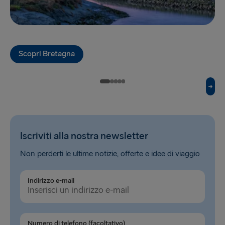
Hook of Holland → Harwich
Karlskrona → Gdynia
Kiel → Gothenburg
Scopri Bretagna
Liepāja → Travemünde
Liverpool → Belfast
Nynäshamn → Ventspils
Rosslare → Fishguard
Iscriviti alla nostra newsletter
Rostock → Trelleborg
Non perderti le ultime notizie, offerte e idee di viaggio
Trelleborg → Rostock
Indirizzo e-mail
Travemünde → Liepāja
Ventspils → Nynäshamn
Numero di telefono (facoltativo)