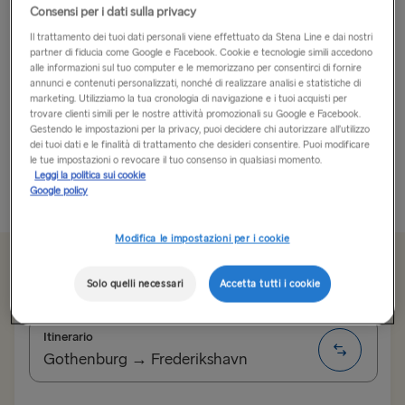
Consensi per i dati sulla privacy
Come si dice in Danimarca, Fredrikshamn o
Il trattamento dei tuoi dati personali viene effettuato da Stena Line e dai nostri
Frederikshavn è un’affascinante città portuale sulla
partner di fiducia come Google e Facebook. Cookie e tecnologie simili accedono
alle informazioni sul tuo computer e le memorizzano per consentirci di fornire
costa nord-orientale della penisola dello Jutland, nella
annunci e contenuti personalizzati, nonché di realizzare analisi e statistiche di
Danimarca settentrionale.
marketing. Utilizziamo la tua cronologia di navigazione e i tuoi acquisti per
trovare clienti simili per le nostre attività promozionali su Google e Facebook.
Gestendo le impostazioni per la privacy, puoi decidere chi autorizzare all’utilizzo
Prendete l’auto da Göteborg a Frederikshavn ed
dei tuoi dati e le finalità di trattamento che desideri consentire. Puoi modificare
esplorate la città e un po’ oltre: Frederikshavn è il...
le tue impostazioni o revocare il tuo consenso in qualsiasi momento.
Leggi la politica sui cookie
Google policy
Più informazioni
Modifica le impostazioni per i cookie
Da 99.60€
sola andata, auto e conducente
Solo quelli necessari
Accetta tutti i cookie
Itinerario
Gothenburg → Frederikshavn