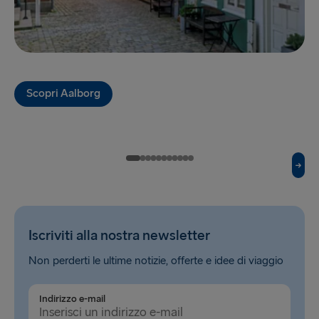
Hook of Holland → Harwich
Karlskrona → Gdynia
Kiel → Gothenburg
Scopri Aalborg
Liepāja → Travemünde
Liverpool → Belfast
Nynäshamn → Ventspils
Rosslare → Fishguard
Rostock → Trelleborg
Iscriviti alla nostra newsletter
Trelleborg → Rostock
Non perderti le ultime notizie, offerte e idee di viaggio
Travemünde → Liepāja
Indirizzo e-mail
Ventspils → Nynäshamn