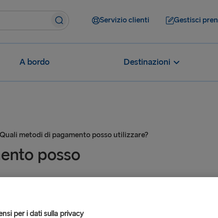
Servizio clienti
Gestisci pre
A bordo
Destinazioni
Quali metodi di pagamento posso utilizzare?
mento posso
si per i dati sulla privacy