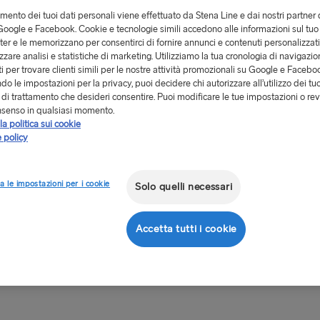
tri di contatto e i terminali
tamento dei tuoi dati personali viene effettuato da Stena Line e dai nostri partner 
oogle e Facebook. Cookie e tecnologie simili accedono alle informazioni sul tuo
er e le memorizzano per consentirci di fornire annunci e contenuti personalizzat
Come poss
izzare analisi e statistiche di marketing. Utilizziamo la tua cronologia di navigazion
i per trovare clienti simili per le nostre attività promozionali su Google e Facebo
Come poss
o le impostazioni per la privacy, puoi decidere chi autorizzare all’utilizzo dei tuo
à di trattamento che desideri consentire. Puoi modificare le tue impostazioni o rev
nsenso in qualsiasi momento.
la politica sui cookie
 policy
a le impostazioni per i cookie
Solo quelli necessari
Accetta tutti i cookie
Pay sul tuo dispositivo Apple.
ssaggi, senza inserire i dati