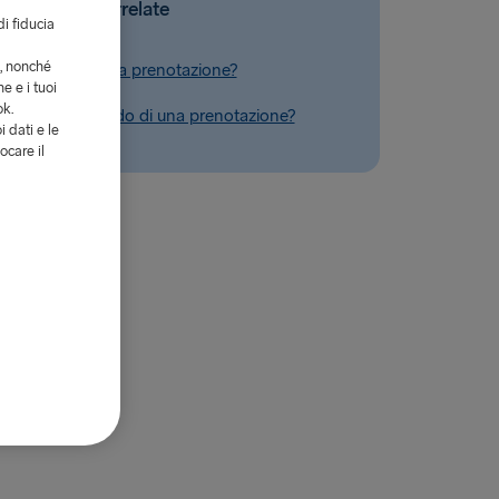
Domande correlate
di fiducia
i, nonché
o pagare la mia prenotazione?
e e i tuoi
ok.
o pagare il saldo di una prenotazione?
i dati e le
ocare il