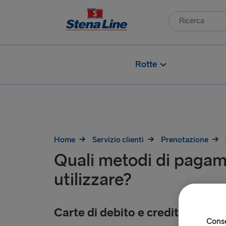
Rotte
Home
Servizio clienti
Prenotazione
Quali metodi di paga
utilizzare?
Carte di debito e credito
Consen