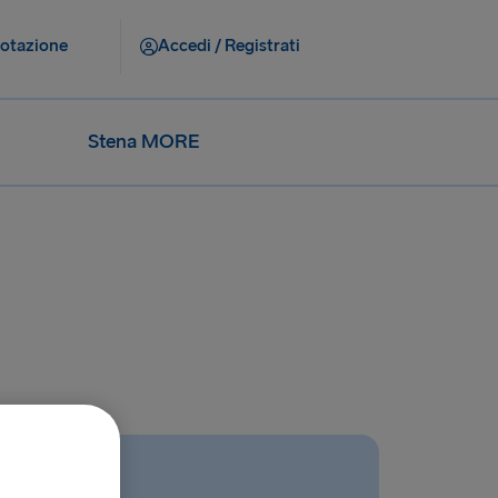
notazione
Accedi / Registrati
Stena MORE