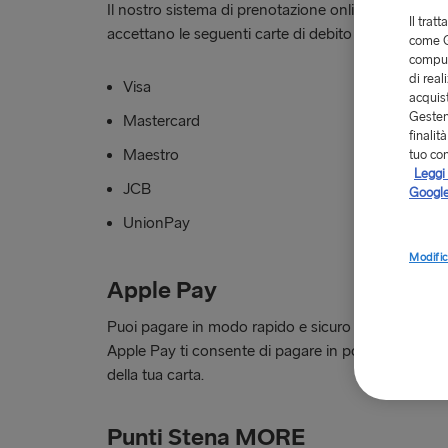
Il nostro sistema di prenotazione online, i nostri cen
Il trat
accettano le seguenti carte di debito o di credito:
come G
comput
di real
Visa
acquist
Gestend
Mastercard
finalit
Maestro
tuo co
Leggi 
JCB
Google
UnionPay
Modific
Apple Pay
Puoi pagare in modo rapido e sicuro tramite Apple 
Apple Pay ti consente di pagare in pochi semplici pa
della tua carta.
Punti Stena MORE