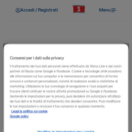
Accedi / Registrati
Menu
A bordo
Posso rimanere nel mio veicolo
Consensi per i dati sulla privacy
Il trattamento dei tuoi dati personali viene effettuato da Stena Line e dai nostri
durante la traversata?
partner di fiducia come Google e Facebook. Cookie e tecnologie simili accedono
alle informazioni sul tuo computer e le memorizzano per consentirci di fornire
annunci e contenuti personalizzati, nonché di realizzare analisi e statistiche di
Per motivi di sicurezza, i passeggeri non possono rimanere
marketing. Utilizziamo la tua cronologia di navigazione e i tuoi acquisti per
trovare clienti simili per le nostre attività promozionali su Google e Facebook.
nel proprio veicolo quando la nave è in mare aperto. Prima
Gestendo le impostazioni per la privacy, puoi decidere chi autorizzare all’utilizzo
della partenza, il ponte veicoli viene messo in sicurezza dal
dei tuoi dati e le finalità di trattamento che desideri consentire. Puoi modificare
nostro equipaggio e chiuso al pubblico. I passeggeri non
le tue impostazioni o revocare il tuo consenso in qualsiasi momento.
Leggi la politica sui cookie
possono accedere al ponte durante la traversata. Su alcune
Google policy
traversate più lunghe, dove agli animali domestici è
consentito rimanere nei veicoli, è possibile programmare