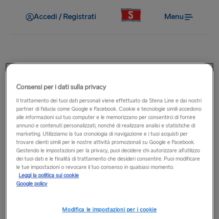
Accedi / Registrati
Menu
A bordo
Consensi per i dati sulla privacy
Posso caricare il mio veicolo
Il trattamento dei tuoi dati personali viene effettuato da Stena Line e dai nostri
partner di fiducia come Google e Facebook. Cookie e tecnologie simili accedono
elettrico a bordo?
alle informazioni sul tuo computer e le memorizzano per consentirci di fornire
annunci e contenuti personalizzati, nonché di realizzare analisi e statistiche di
marketing. Utilizziamo la tua cronologia di navigazione e i tuoi acquisti per
Al momento non offriamo servizi di ricarica per veicoli
trovare clienti simili per le nostre attività promozionali su Google e Facebook.
Gestendo le impostazioni per la privacy, puoi decidere chi autorizzare all’utilizzo
elettrici a bordo delle nostre navi.
dei tuoi dati e le finalità di trattamento che desideri consentire. Puoi modificare
le tue impostazioni o revocare il tuo consenso in qualsiasi momento.
Ti consigliamo di assicurarti che il tuo veicolo sia
Leggi la politica sui cookie
Google policy
sufficientemente carico prima del viaggio.
Modifica le impostazioni per i cookie