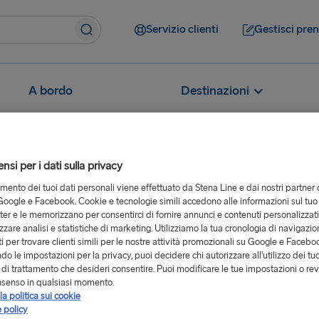
Servizio clienti
Gestisci pre
A bordo
Destinazioni
si per i dati sulla privacy
tamento dei tuoi dati personali viene effettuato da Stena Line e dai nostri partner 
no posti reclinabili a bordo?
oogle e Facebook. Cookie e tecnologie simili accedono alle informazioni sul tuo
er e le memorizzano per consentirci di fornire annunci e contenuti personalizzat
abili a bordo?
izzare analisi e statistiche di marketing. Utilizziamo la tua cronologia di navigazion
i per trovare clienti simili per le nostre attività promozionali su Google e Facebo
o le impostazioni per la privacy, puoi decidere chi autorizzare all’utilizzo dei tuo
à di trattamento che desideri consentire. Puoi modificare le tue impostazioni o rev
nabili o reclinate, che possono
nsenso in qualsiasi momento.
 alcuni traghetti sulle nostre
la politica sui cookie
are l'upgrade sia al momento
 policy