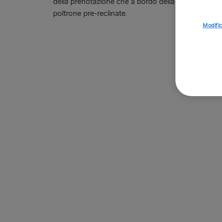
della prenotazione che a bordo della Hygge Lounge
poltrone pre-reclinate.
Modific