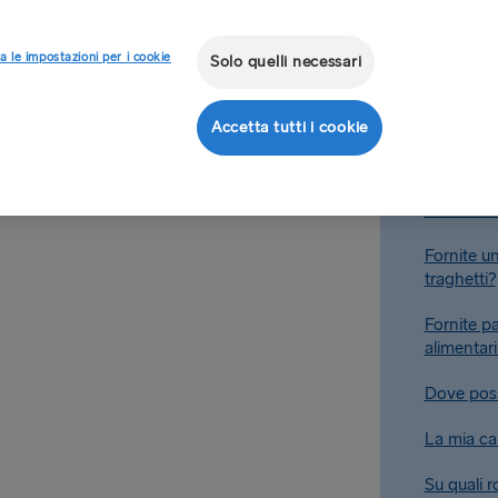
, uno spazio tranquillo con
Sono disp
a le impostazioni per i cookie
Solo quelli necessari
Quali stru
Quali stru
Accetta tutti i cookie
Cos’è la 
Le cabine
Fornite un
traghetti?
Fornite p
alimentari
Dove posso
La mia ca
Su quali r