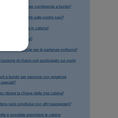
onibili strutture per conferenze a bordo?
tture sono presenti sulle vostre navi?
tture sono fornite in cabina?
Stena Plus Lounge?
 sono obbligatorie per le partenze notturne?
'opzione di check-out posticipato sui vostri
asti a bordo per persone con esigenze
 speciali?
 ritirare la chiave della mia cabina?
bina sarà condivisa con altri passeggeri?
otte è possibile prenotare le cabine