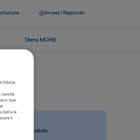
notazione
Accedi / Registrati
Stena MORE
di fiducia
i, nonché
e e i tuoi
ok.
i dati e le
ocare il
Domande correlate