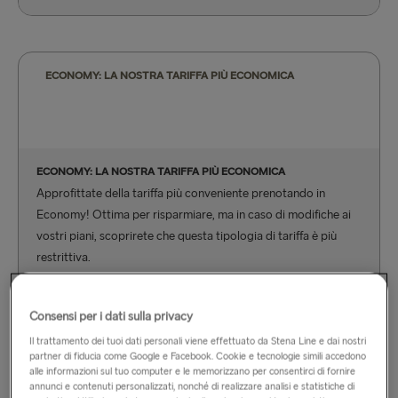
ECONOMY: LA NOSTRA TARIFFA PIÙ ECONOMICA
ECONOMY: LA NOSTRA TARIFFA PIÙ ECONOMICA
Approfittate della tariffa più conveniente prenotando in
Economy! Ottima per risparmiare, ma in caso di modifiche ai
vostri piani, scoprirete che questa tipologia di tariffa è più
restrittiva.
Modificate gratuitamente il nome, i dati di contatto o il
Consensi per i dati sulla privacy
numero di targa online
Il trattamento dei tuoi dati personali viene effettuato da Stena Line e dai nostri
Aggiungete persone, cabine o altri extra alla vostra
partner di fiducia come Google e Facebook. Cookie e tecnologie simili accedono
alle informazioni sul tuo computer e le memorizzano per consentirci di fornire
prenotazione online senza tariffa servizio, ma dovrete
annunci e contenuti personalizzati, nonché di realizzare analisi e statistiche di