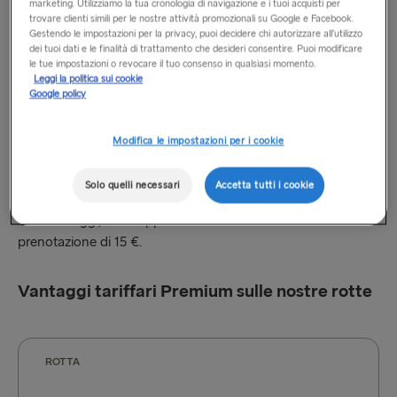
pagare l’eventuale differenza tariffaria
marketing. Utilizziamo la tua cronologia di navigazione e i tuoi acquisti per
trovare clienti simili per le nostre attività promozionali su Google e Facebook.
In caso di modifica della rotta, della data o dell’orario di
Gestendo le impostazioni per la privacy, puoi decidere chi autorizzare all’utilizzo
dei tuoi dati e le finalità di trattamento che desideri consentire. Puoi modificare
partenza, vi verranno addebitate le spese di modifica e
le tue impostazioni o revocare il tuo consenso in qualsiasi momento.
l’eventuale differenza tariffaria
Leggi la politica sui cookie
Google policy
Non riceverete alcun rimborso se cancellate parte della
vostra prenotazione.
Modifica le impostazioni per i cookie
Solo quelli necessari
Accetta tutti i cookie
In caso di prenotazione telefonica o di persona presso il
Centro viaggi, verrà applicata una commissione di
prenotazione di 15 €.
Vantaggi tariffari Premium sulle nostre rotte
ROTTA