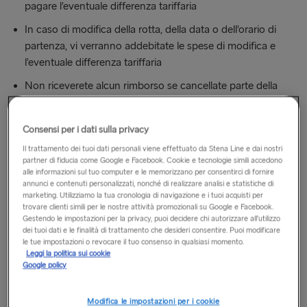
pagare l’eventuale differenza tariffaria
In caso di modifica della rotta, della data o dell’orario di
partenza, vi verranno addebitate le spese di modifica e
l’eventuale differenza tariffaria
Non riceverete alcun rimborso se cancellate parte della
vostra prenotazione.
Consensi per i dati sulla privacy
Il trattamento dei tuoi dati personali viene effettuato da Stena Line e dai nostri
ROTTA
partner di fiducia come Google e Facebook. Cookie e tecnologie simili accedono
alle informazioni sul tuo computer e le memorizzano per consentirci di fornire
annunci e contenuti personalizzati, nonché di realizzare analisi e statistiche di
marketing. Utilizziamo la tua cronologia di navigazione e i tuoi acquisti per
VIAGGIARE CON VEICOLO
trovare clienti simili per le nostre attività promozionali su Google e Facebook.
Gestendo le impostazioni per la privacy, puoi decidere chi autorizzare all’utilizzo
dei tuoi dati e le finalità di trattamento che desideri consentire. Puoi modificare
VIAGGIARE A PIEDI
le tue impostazioni o revocare il tuo consenso in qualsiasi momento.
Leggi la politica sui cookie
Google policy
ROTTA
Hoek van Holland-Harwich
Modifica le impostazioni per i cookie