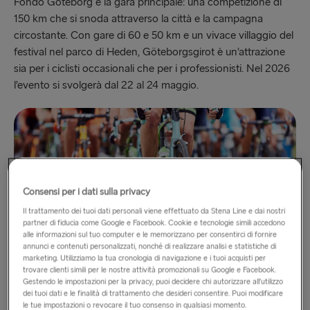
Fondo Göteborg è la gara principale: una competizione di
150 km che si snoda attraverso la città e la campagna
circostante. Con gare di 60 e 50 km e un vivace villaggio del
festival nel parco di Heden, Göteborgsgirot è un’attrazione
sia per i ciclisti occasionali che per i professionisti. Nel 2026
l’evento si svolgerà dal 22 al 24 maggio.
Consensi per i dati sulla privacy
Il trattamento dei tuoi dati personali viene effettuato da Stena Line e dai nostri
partner di fiducia come Google e Facebook. Cookie e tecnologie simili accedono
alle informazioni sul tuo computer e le memorizzano per consentirci di fornire
annunci e contenuti personalizzati, nonché di realizzare analisi e statistiche di
marketing. Utilizziamo la tua cronologia di navigazione e i tuoi acquisti per
trovare clienti simili per le nostre attività promozionali su Google e Facebook.
Gestendo le impostazioni per la privacy, puoi decidere chi autorizzare all’utilizzo
dei tuoi dati e le finalità di trattamento che desideri consentire. Puoi modificare
le tue impostazioni o revocare il tuo consenso in qualsiasi momento.