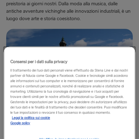
preistoria ai giorni nostri. Dalla moda alla musica, dalle
antiche avventure vichinghe alle innovazioni industriali, è un
luogo dove arte e storia coesistono.
Consensi per i dati sulla privacy
Il trattamento dei tuoi dati personali viene effettuato da Stena Line e dai nostri
partner di fiducia come Google e Facebook. Cookie e tecnologie simili accedono
alle informazioni sul tuo computer e le memorizzano per consentirci di fornire
annunci e contenuti personalizzati, nonché di realizzare analisi e statistiche di
marketing. Utilizziamo la tua cronologia di navigazione e i tuoi acquisti per
trovare clienti simili per le nostre attività promozionali su Google e Facebook.
Gestendo le impostazioni per la privacy, puoi decidere chi autorizzare all’utilizzo
dei tuoi dati e le finalità di trattamento che desideri consentire. Puoi modificare
le tue impostazioni o revocare il tuo consenso in qualsiasi momento.
Museo d’arte di Göteborg
Leggi la politica sui cookie
Google policy
Con l’iconica fontana di Poseidone che accoglie i visitatori
nelle sue sale cavernose, il
Göteborgs Konstmuseum
(Museo