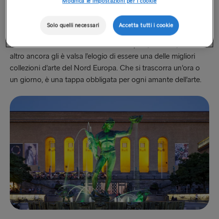
Modifica le impostazioni per i cookie
d’Arte di Göteborg) è il fulcro del quartiere artistico della
città. Il museo espone opere di maestri di fama mondiale
Solo quelli necessari
Accetta tutti i cookie
come Picasso, van Gogh e Rembrandt, oltre a rinomati
artisti svedesi e altri. La ricchezza di dipinti, sculture, arazzi e
altro ancora gli è valsa l’elogio di essere una delle migliori
collezioni d’arte del Nord Europa. Che si trascorra un’ora o
un giorno, è una tappa obbligata per ogni amante dell’arte.