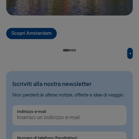
Hook of Holland → Harwich
Karlskrona → Gdynia
Kiel → Gothenburg
Scopri Amsterdam
Liepāja → Travemünde
Liverpool → Belfast
Nynäshamn → Ventspils
Rosslare → Fishguard
Iscriviti alla nostra newsletter
Rostock → Trelleborg
Non perderti le ultime notizie, offerte e idee di viaggio
Trelleborg → Rostock
Indirizzo e-mail
Travemünde → Liepāja
Ventspils → Nynäshamn
Numero di telefono (facoltativo)