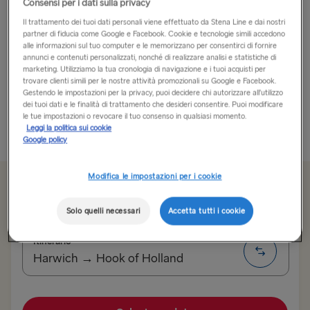
Consensi per i dati sulla privacy
Ti aspetta un’avventura regale!
Il trattamento dei tuoi dati personali viene effettuato da Stena Line e dai nostri
partner di fiducia come Google e Facebook. Cookie e tecnologie simili accedono
alle informazioni sul tuo computer e le memorizzano per consentirci di fornire
L’Aia offre molto di più della politica. In effetti, sapevi
annunci e contenuti personalizzati, nonché di realizzare analisi e statistiche di
marketing. Utilizziamo la tua cronologia di navigazione e i tuoi acquisti per
che è l’unica città con una spiaggia sulla costa del
trovare clienti simili per le nostre attività promozionali su Google e Facebook.
Mare del Nord? Goditi la vita frenetica della città
Gestendo le impostazioni per la privacy, puoi decidere chi autorizzare all’utilizzo
mentre ammiri l’arte, la cultura e...
dei tuoi dati e le finalità di trattamento che desideri consentire. Puoi modificare
le tue impostazioni o revocare il tuo consenso in qualsiasi momento.
Leggi la politica sui cookie
Più informazioni
Google policy
Modifica le impostazioni per i cookie
Da 107.00€
sola andata, auto e conducente
Solo quelli necessari
Accetta tutti i cookie
Itinerario
Harwich → Hook of Holland
ALL ROUTES