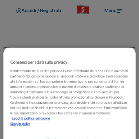
Accedi / Registrati
Menu
Prenotazione
Come ricevo il mio biglietto?
Consensi per i dati sulla privacy
Il trattamento dei tuoi dati personali viene effettuato da Stena Line e dai nostri
partner di fiducia come Google e Facebook. Cookie e tecnologie simili accedono
Una volta effettuato il pagamento, la tua prenotazione sarà
alle informazioni sul tuo computer e le memorizzano per consentirci di fornire
confermata e la relativa e-mail che riceverai sarà il tuo
annunci e contenuti personalizzati, nonché di realizzare analisi e statistiche di
biglietto elettronico per viaggiare con noi. Se non hai
marketing. Utilizziamo la tua cronologia di navigazione e i tuoi acquisti per
trovare clienti simili per le nostre attività promozionali su Google e Facebook.
ricevuto il biglietto elettronico entro 24 ore dalla
Gestendo le impostazioni per la privacy, puoi decidere chi autorizzare all’utilizzo
prenotazione, chiama il
Centro di contatto
. È necessario
dei tuoi dati e le finalità di trattamento che desideri consentire. Puoi modificare
le tue impostazioni o revocare il tuo consenso in qualsiasi momento.
presentare questo biglietto elettronico al momento del
Leggi la politica sui cookie
check-in per la navigazione per ricevere la documentazione
Google policy
di imbarco.