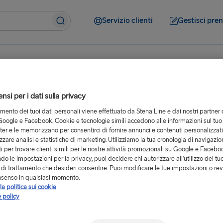
Servizio clienti
Gestisci pre
A bordo
Destinazioni
si per i dati sulla privacy
tamento dei tuoi dati personali viene effettuato da Stena Line e dai nostri partner 
oogle e Facebook. Cookie e tecnologie simili accedono alle informazioni sul tuo
er e le memorizzano per consentirci di fornire annunci e contenuti personalizzat
Come posso cancellare una prenotazione?
izzare analisi e statistiche di marketing. Utilizziamo la tua cronologia di navigazion
i per trovare clienti simili per le nostre attività promozionali su Google e Facebo
e una
o le impostazioni per la privacy, puoi decidere chi autorizzare all’utilizzo dei tuo
à di trattamento che desideri consentire. Puoi modificare le tue impostazioni o rev
nsenso in qualsiasi momento.
la politica sui cookie
 policy
n qualsiasi momento prima della
e
" disponibile in alto a destra