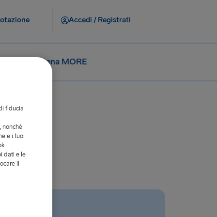
notazione
Accedi / Registrati
Stena MORE
di fiducia
i, nonché
e e i tuoi
ok.
i dati e le
ocare il