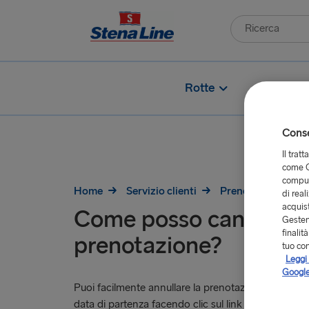
Rotte
Consen
Il trat
come G
comput
Home
Servizio clienti
Prenotazione
di real
acquist
Come posso cancellar
Gestend
finalit
prenotazione?
tuo co
Leggi 
Google
Puoi facilmente annullare la prenotazione online i
data di partenza facendo clic sul link "
Le mie pagin