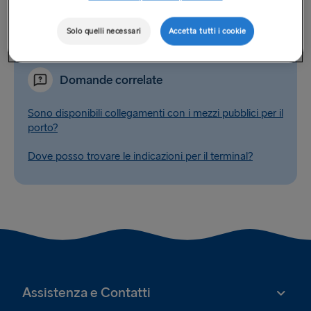
Google Maps
,
Bing Maps
,
RAC
,
The AA
o
ViaMichelin
possono fornire queste informazioni.
Solo quelli necessari
Accetta tutti i cookie
Domande correlate
Sono disponibili collegamenti con i mezzi pubblici per il
porto?
Dove posso trovare le indicazioni per il terminal?
Assistenza e Contatti