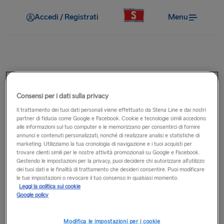
Accedi / Registrati
Menu
Pre-viaggio
Sono presenti strade a
Consensi per i dati sulla privacy
Il trattamento dei tuoi dati personali viene effettuato da Stena Line e dai nostri
pedaggio di cui venire a
partner di fiducia come Google e Facebook. Cookie e tecnologie simili accedono
alle informazioni sul tuo computer e le memorizzano per consentirci di fornire
conoscenza vicino ai porti?
annunci e contenuti personalizzati, nonché di realizzare analisi e statistiche di
marketing. Utilizziamo la tua cronologia di navigazione e i tuoi acquisti per
trovare clienti simili per le nostre attività promozionali su Google e Facebook.
Gestendo le impostazioni per la privacy, puoi decidere chi autorizzare all’utilizzo
La presenza di strade a pedaggio vicine al porto varia in
dei tuoi dati e le finalità di trattamento che desideri consentire. Puoi modificare
base al Paese. In alcuni Paesi sono presenti strade a
le tue impostazioni o revocare il tuo consenso in qualsiasi momento.
Leggi la politica sui cookie
pedaggio e percorsi alternativi non a pedaggio. È preferibile
Google policy
pianificare il tuo itinerario prima della partenza per trovare
l’opzione migliore. I principali servizi di mappe online come
Modifica le impostazioni per i cookie