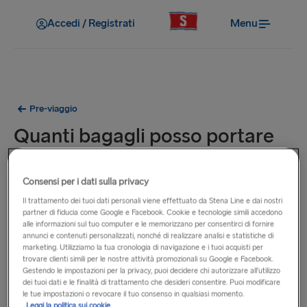
Accedi / Registrati
Menu
Pre-viaggio
Quanti bagagli posso portare
con me?
Consensi per i dati sulla privacy
Se viaggi in auto, non c’è limite alla quantità di bagagli che
Il trattamento dei tuoi dati personali viene effettuato da Stena Line e dai nostri
partner di fiducia come Google e Facebook. Cookie e tecnologie simili accedono
puoi trasportare nel tuo veicolo, in quanto rimarrà nel tuo
alle informazioni sul tuo computer e le memorizzano per consentirci di fornire
veicolo sul nostro ponte veicoli.
annunci e contenuti personalizzati, nonché di realizzare analisi e statistiche di
marketing. Utilizziamo la tua cronologia di navigazione e i tuoi acquisti per
trovare clienti simili per le nostre attività promozionali su Google e Facebook.
Per i passeggeri a piedi che viaggiano destinazione Svezia,
Gestendo le impostazioni per la privacy, puoi decidere chi autorizzare all’utilizzo
Danimarca, Germania, Lettonia e Polonia, non vi è alcun
dei tuoi dati e le finalità di trattamento che desideri consentire. Puoi modificare
le tue impostazioni o revocare il tuo consenso in qualsiasi momento.
limite alla quantità di bagagli che si possono portare con sé,
Leggi la politica sui cookie