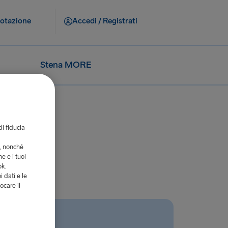
notazione
Accedi / Registrati
Stena MORE
di fiducia
i, nonché
e e i tuoi
ok.
i dati e le
ocare il