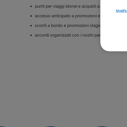
punti per viaggi idonei e acquisti a bordo
Modific
accesso anticipato a promozioni e offerte special
sconti a bordo e promozioni stagionali nel nost
accordi organizzati con i nostri partner a terra i