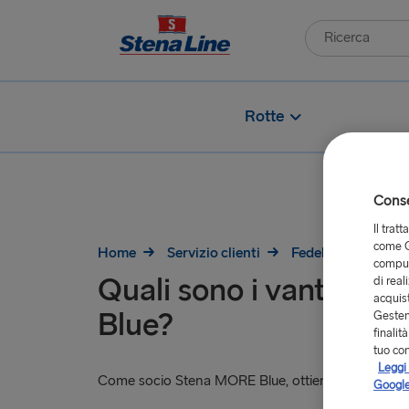
Rotte
Consen
Il trat
come G
Home
Servizio clienti
Fedeltà
Quali 
comput
Quali sono i vantaggi d
di real
acquist
Blue?
Gestend
finalit
tuo co
Leggi 
Come socio Stena MORE Blue, ottieni:
Google