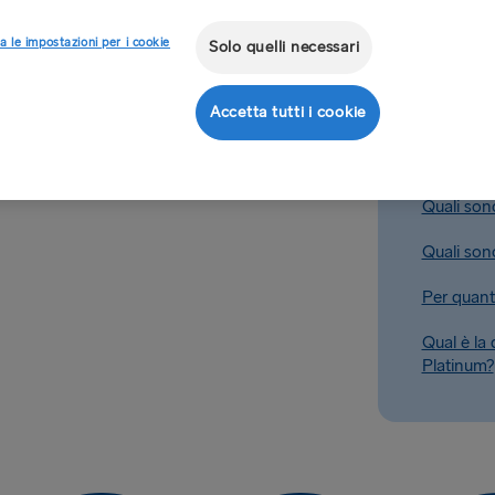
a le impostazioni per i cookie
Solo quelli necessari
i del sito web
Come poss
Gold?
ro negozio
Accetta tutti i cookie
n regioni selezionate.
Come poss
Platinum?
Quali sono
Quali sono
Per quant
Qual è la 
Platinum?