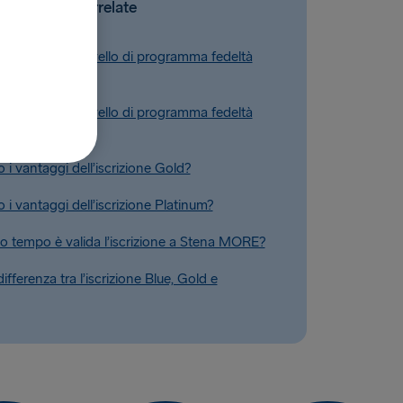
Domande correlate
o passare al livello di programma fedeltà
o passare al livello di programma fedeltà
 i vantaggi dell’iscrizione Gold?
 i vantaggi dell’iscrizione Platinum?
o tempo è valida l’iscrizione a Stena MORE?
differenza tra l’iscrizione Blue, Gold e