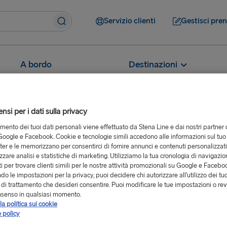
Servizio clienti
Gestisci pre
A bordo
Destinazioni
si per i dati sulla privacy
tamento dei tuoi dati personali viene effettuato da Stena Line e dai nostri partner 
oogle e Facebook. Cookie e tecnologie simili accedono alle informazioni sul tuo
sono i vantaggi dell’iscrizione Blue?
er e le memorizzano per consentirci di fornire annunci e contenuti personalizzat
ell’iscrizione
izzare analisi e statistiche di marketing. Utilizziamo la tua cronologia di navigazion
i per trovare clienti simili per le nostre attività promozionali su Google e Facebo
o le impostazioni per la privacy, puoi decidere chi autorizzare all’utilizzo dei tuo
à di trattamento che desideri consentire. Puoi modificare le tue impostazioni o rev
nsenso in qualsiasi momento.
la politica sui cookie
 policy