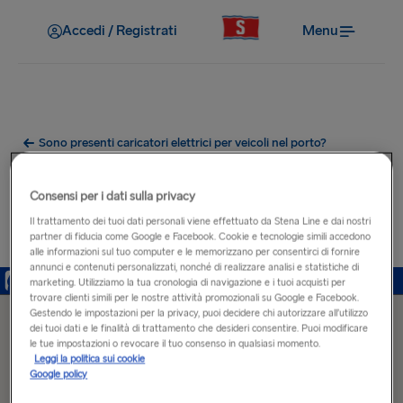
Accedi / Registrati
Menu
Sono presenti caricatori elettrici per veicoli nel porto?
Porte di ricarica per auto
Consensi per i dati sulla privacy
elettriche vicino al porto di
Il trattamento dei tuoi dati personali viene effettuato da Stena Line e dai nostri
partner di fiducia come Google e Facebook. Cookie e tecnologie simili accedono
Liepāja
alle informazioni sul tuo computer e le memorizzano per consentirci di fornire
annunci e contenuti personalizzati, nonché di realizzare analisi e statistiche di
marketing. Utilizziamo la tua cronologia di navigazione e i tuoi acquisti per
trovare clienti simili per le nostre attività promozionali su Google e Facebook.
Gestendo le impostazioni per la privacy, puoi decidere chi autorizzare all’utilizzo
dei tuoi dati e le finalità di trattamento che desideri consentire. Puoi modificare
le tue impostazioni o revocare il tuo consenso in qualsiasi momento.
Leggi la politica sui cookie
Google policy