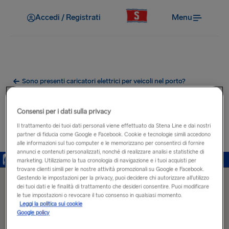
Accedi / Registrati
Menu
Sono presenti caricatori elettrici per veicoli nel porto?
Porte di ricarica per auto
Consensi per i dati sulla privacy
elettriche vicino al porto di
Il trattamento dei tuoi dati personali viene effettuato da Stena Line e dai nostri
partner di fiducia come Google e Facebook. Cookie e tecnologie simili accedono
Fishguard
alle informazioni sul tuo computer e le memorizzano per consentirci di fornire
annunci e contenuti personalizzati, nonché di realizzare analisi e statistiche di
marketing. Utilizziamo la tua cronologia di navigazione e i tuoi acquisti per
trovare clienti simili per le nostre attività promozionali su Google e Facebook.
Gestendo le impostazioni per la privacy, puoi decidere chi autorizzare all’utilizzo
dei tuoi dati e le finalità di trattamento che desideri consentire. Puoi modificare
le tue impostazioni o revocare il tuo consenso in qualsiasi momento.
Leggi la politica sui cookie
Google policy