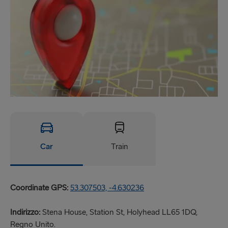
Car
Train
Coordinate GPS:
53.307503, -4.630236
Indirizzo:
Stena House, Station St, Holyhead LL65 1DQ,
Regno Unito.