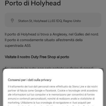
Porto di Holyhead
Station St, Holyhead LL65 1DQ, Regno Unito
Il porto di Holyhead si trova a Anglesey, nel Galles del nord.
Il porto è comodamente situato all’estremità della
superstrada A55.
Visitate il nostro Duty Free Shop al porto
Se viaggiate in auto, non solo potrete usufruire di grandi
offerte a bordo, ma potrete anche acquistare all’ingrosso nei
nostri
Duty Free Shop portuali
! Nei porti di Holyhead,
Consensi per i dati sulla privacy
Fishguard e Harwich è possibile trovare offerte speciali ed
Il trattamento dei tuoi dati personali viene effettuato da Stena Line e dai nostri
esclusive di prodotti.
partner di fiducia come Google e Facebook. Cookie e tecnologie simili accedono
alle informazioni sul tuo computer e le memorizzano per consentirci di fornire
annunci e contenuti personalizzati, nonché di realizzare analisi e statistiche di
Vi basterà parcheggiare l’auto, acquistare la franchigia Duty
marketing. Utilizziamo la tua cronologia di navigazione e i tuoi acquisti per