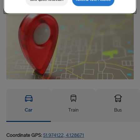
Sede
Car
Train
Bus
Coordinate GPS:
51.974122, 4.128671