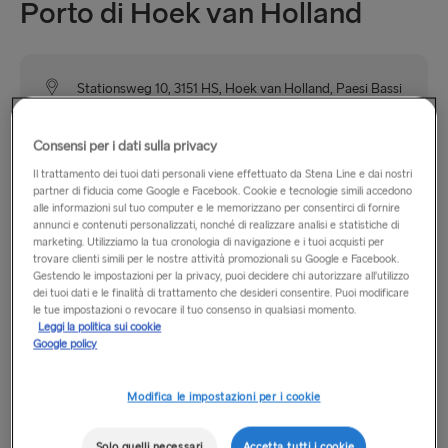
Porto di Hoek van Holland
Stationsweg 10, 3151 HS, Hoek van Holland, Paesi Bassi
Il nostro porto nel Hoek van Holland si trova sulla costa
Consensi per i dati sulla privacy
occidentale olandese, a breve distanza in auto da Rotterdam
Il trattamento dei tuoi dati personali viene effettuato da Stena Line e dai nostri
(30 km), L’Aia (20 km) e Amsterdam (85 km).
partner di fiducia come Google e Facebook. Cookie e tecnologie simili accedono
alle informazioni sul tuo computer e le memorizzano per consentirci di fornire
annunci e contenuti personalizzati, nonché di realizzare analisi e statistiche di
marketing. Utilizziamo la tua cronologia di navigazione e i tuoi acquisti per
Orari di apertura
trovare clienti simili per le nostre attività promozionali su Google e Facebook.
Gestendo le impostazioni per la privacy, puoi decidere chi autorizzare all’utilizzo
dei tuoi dati e le finalità di trattamento che desideri consentire. Puoi modificare
le tue impostazioni o revocare il tuo consenso in qualsiasi momento.
Dal lunedì al venerdì: dalle 12:15 alle 13:30 e dalle 18:15 alle
Leggi la politica sui cookie
21:15
Google policy
Sabato: dalle 12:15 alle 13:30 e dalle 18:45 alle 21:15
Domenica: dalle 12:15 alle 13:00 e dalle 18:45 alle 21:15
Modifica le impostazioni per i cookie
Solo quelli necessari
Accetta tutti i cookie