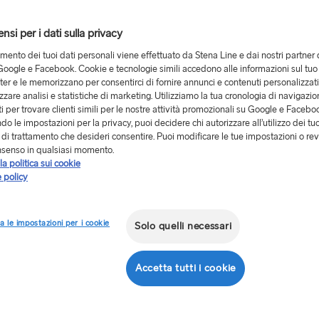
si per i dati sulla privacy
 137 chilometri a nord-est
tamento dei tuoi dati personali viene effettuato da Stena Line e dai nostri partner 
ngibile in auto, tramite la
oogle e Facebook. Cookie e tecnologie simili accedono alle informazioni sul tuo
er e le memorizzano per consentirci di fornire annunci e contenuti personalizzat
izzare analisi e statistiche di marketing. Utilizziamo la tua cronologia di navigazion
i per trovare clienti simili per le nostre attività promozionali su Google e Facebo
o le impostazioni per la privacy, puoi decidere chi autorizzare all’utilizzo dei tuo
à di trattamento che desideri consentire. Puoi modificare le tue impostazioni o rev
grandi offerte a bordo, ma
nsenso in qualsiasi momento.
y Free Shop portuali
! Nei
la politica sui cookie
 policy
rovare offerte speciali ed
a le impostazioni per i cookie
Solo quelli necessari
igia Duty Free e lasciare che
! I nostri Duty Free Shop
Accetta tutti i cookie
a un membro del personale,