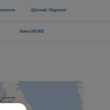
notazione
Accedi / Registrati
Stena MORE