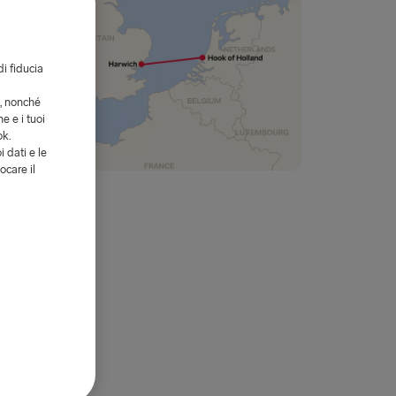
di fiducia
i, nonché
e e i tuoi
ok.
i dati e le
ocare il