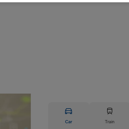
Car
Train