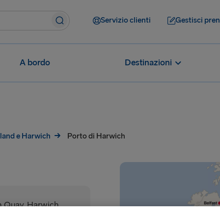
Servizio clienti
Gestisci pre
A bordo
Destinazioni
land e Harwich
Porto di Harwich
n Quay, Harwich,