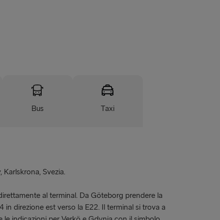
Bus
Taxi
 Karlskrona, Svezia.
rettamente al terminal. Da Göteborg prendere la
 in direzione est verso la E22. Il terminal si trova a
e le indicazioni per Verkö e Gdynia con il simbolo