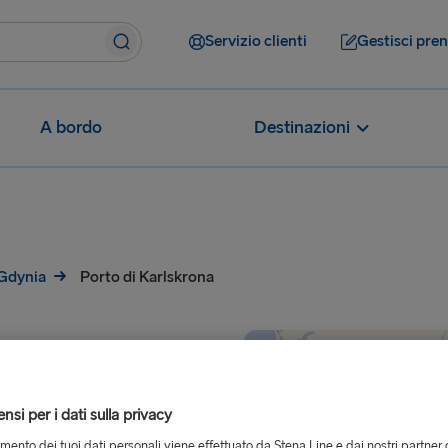
Servizio clienti
Gestisci pre
A bordo
Destinazioni
 Gdynia
Porto di Karlskrona
si per i dati sulla privacy
skrona, Svezia
tamento dei tuoi dati personali viene effettuato da Stena Line e dai nostri partner 