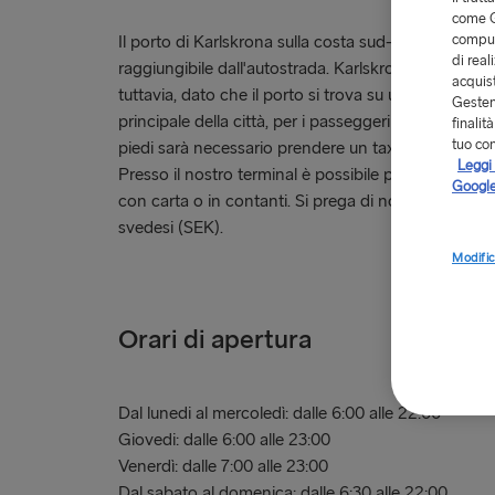
come G
comput
Il porto di Karlskrona sulla costa sud-orientale dell
di real
raggiungibile dall'autostrada. Karlskrona ha ottimi 
acquist
tuttavia, dato che il porto si trova su un'isola divers
Gestend
principale della città, per i passeggeri che raggiung
finalit
tuo co
piedi sarà necessario prendere un taxi o un autobu
Leggi 
Presso il nostro terminal è possibile pagare como
Google
con carta o in contanti. Si prega di notare che so
svedesi (SEK).
Modific
Orari di apertura
Dal lunedi al mercoledì: dalle 6:00 alle 22:00
Giovedi: dalle 6:00 alle 23:00
Venerdì: dalle 7:00 alle 23:00
Dal sabato al domenica: dalle 6:30 alle 22:00