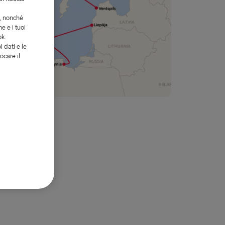
i, nonché
e e i tuoi
ok.
i dati e le
ocare il