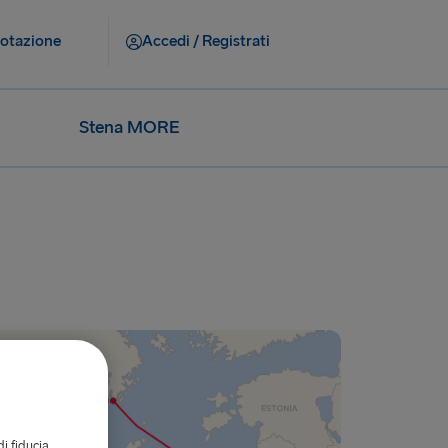
notazione
Accedi / Registrati
Stena MORE
di fiducia