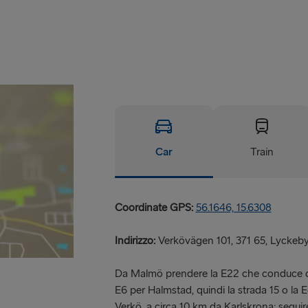
Car
Train
Coordinate GPS:
56.1646, 15.6308
Indirizzo:
Verkövägen 101, 371 65, Lyckeby,
Da Malmö prendere la E22 che conduce di
E6 per Halmstad, quindi la strada 15 o la E4
Verkö, a circa 10 km da Karlskrona; seguir