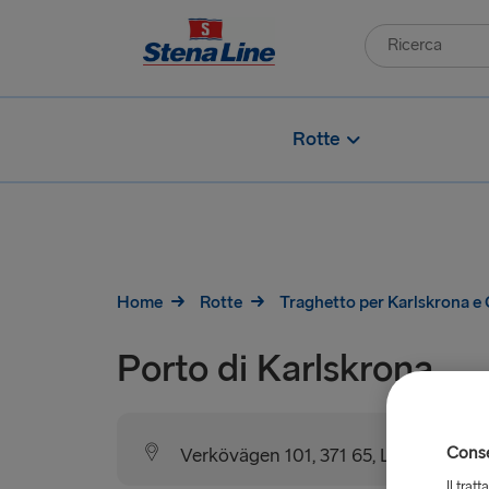
Rotte
Home
Rotte
Traghetto per Karlskrona e
Porto di Karlskrona
Consen
Verkövägen 101, 371 65, Lyckeby, Karl
Il trat