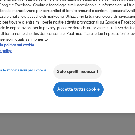
oogle e Facebook. Cookie e tecnologie simili accedono alle informazioni sul tuo
er e le memorizzano per consentirci di fornire annunci e contenuti personalizzat
a Svezia è facilmente
izzare analisi e statistiche di marketing. Utilizziamo la tua cronologia di navigazion
collegamenti di trasporto,
i per trovare clienti simili per le nostre attività promozionali su Google e Facebo
a rispetto alla parte
o le impostazioni per la privacy, puoi decidere chi autorizzare all’utilizzo dei tuo
ono il porto in treno e a
à di trattamento che desideri consentire. Puoi modificare le tue impostazioni o rev
nsenso in qualsiasi momento.
s.
la politica sui cookie
damente la prenotazione
 policy
no accettate solo corone
a le impostazioni per i cookie
Solo quelli necessari
Accetta tutti i cookie