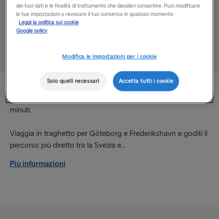
dei tuoi dati e le finalità di trattamento che desideri consentire. Puoi modificare
le tue impostazioni o revocare il tuo consenso in qualsiasi momento.
Fishguard → Rosslare
Leggi la politica sui cookie
Google policy
+
Aggiungi il codice offerta
Frederikshavn → Gothenburg
Gdynia → Karlskrona
Modifica le impostazioni per i cookie
Gothenburg → Frederikshavn
Solo quelli necessari
Accetta tutti i cookie
Usufruisci di un percorso diretto tra Svezia e Danimarca. Il
Gothenburg → Kiel
traghetto da Frederikshavn a Göteborg dura solo 3 ore e 30
minuti.
Harwich → Hook of Holland
Viaggia in traghetto per Göteborg e Frederikshavn e goditi il
Holyhead → Dublin
percorso più diretto tra la Svezia e...
Hook of Holland → Harwich
Più informazioni
Karlskrona → Gdynia
Kiel → Gothenburg
Liepāja → Travemünde