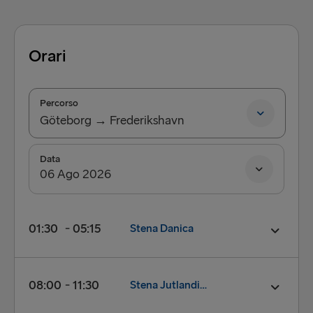
Liverpool → Belfast
Nynäshamn → Ventspils
Orari
Rosslare → Fishguard
Percorso
Rostock → Trelleborg
Göteborg → Frederikshavn
Trelleborg → Rostock
Göteborg → Frederikshavn
Data
Travemünde → Liepāja
Frederikshavn → Göteborg
Ventspils → Nynäshamn
01:30
05:15
Stena Danica
Partenza:
01:30
08:00
11:30
Stena Jutlandica
Arrivo:
05:15
NAVE:
Stena Danica