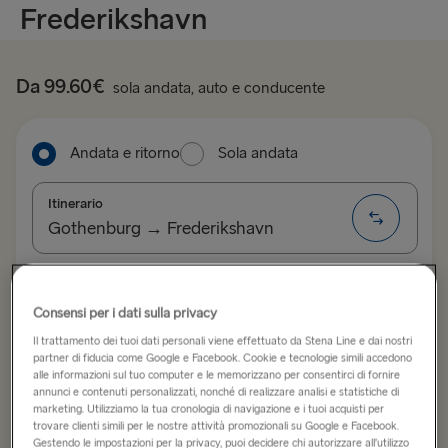
Frederikshavn
Da 99.60€
sola andata, auto e conducente
Andata e ritorno
Sola andata
Itinerario
Gothenburg → Frederikshavn
ALL ROUTES
Data di partenza
Data di ritorno
Consensi per i dati sulla privacy
Belfast → Cairnryan
Il trattamento dei tuoi dati personali viene effettuato da Stena Line e dai nostri
partner di fiducia come Google e Facebook. Cookie e tecnologie simili accedono
Belfast → Liverpool
Mostra calendario delle tariffe migliori
alle informazioni sul tuo computer e le memorizzano per consentirci di fornire
annunci e contenuti personalizzati, nonché di realizzare analisi e statistiche di
Cairnryan → Belfast
marketing. Utilizziamo la tua cronologia di navigazione e i tuoi acquisti per
trovare clienti simili per le nostre attività promozionali su Google e Facebook.
Cerca viaggio
Gestendo le impostazioni per la privacy, puoi decidere chi autorizzare all’utilizzo
Dublin → Holyhead