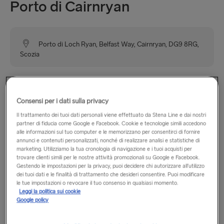
Porto di Cairnryan
Porto di Loch Ryan, Belfast Way, Cairnryan, DG9 8RG,
Scozia
Il porto di Loch Ryan, Cairnryan si trova a Dumfries e
Galloway, in Scozia, e da qui è possibile scegliere fino a 6
Consensi per i dati sulla privacy
crociere giornaliere per Belfast. Cairnryan è un piccolo
Il trattamento dei tuoi dati personali viene effettuato da Stena Line e dai nostri
villaggio con un negozio e un paio di Bed&Breakfast. A
partner di fiducia come Google e Facebook. Cookie e tecnologie simili accedono
breve distanza da Cairnryan, ci sono numerosi hotel,
alle informazioni sul tuo computer e le memorizzano per consentirci di fornire
annunci e contenuti personalizzati, nonché di realizzare analisi e statistiche di
pensioni, Bed&Breakfast, negozi, caffè, ristoranti e stazioni di
marketing. Utilizziamo la tua cronologia di navigazione e i tuoi acquisti per
servizio.
trovare clienti simili per le nostre attività promozionali su Google e Facebook.
Gestendo le impostazioni per la privacy, puoi decidere chi autorizzare all’utilizzo
dei tuoi dati e le finalità di trattamento che desideri consentire. Puoi modificare
le tue impostazioni o revocare il tuo consenso in qualsiasi momento.
Orari di apertura
Leggi la politica sui cookie
Google policy
Dal lunedì al domenica: dalle 6:00 alle 22:00