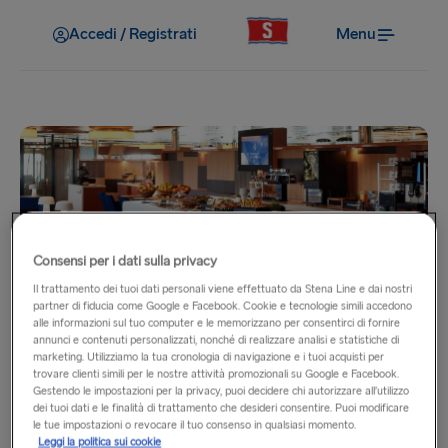
Accedi / Registrati
Menu
Consensi per i dati sulla privacy
I miei vantaggi
Il trattamento dei tuoi dati personali viene effettuato da Stena Line e dai nostri
partner di fiducia come Google e Facebook. Cookie e tecnologie simili accedono
Stena Plus Lounge
alle informazioni sul tuo computer e le memorizzano per consentirci di fornire
annunci e contenuti personalizzati, nonché di realizzare analisi e statistiche di
marketing. Utilizziamo la tua cronologia di navigazione e i tuoi acquisti per
Pochi modi di viaggiare sono più confortevoli che
trovare clienti simili per le nostre attività promozionali su Google e Facebook.
Gestendo le impostazioni per la privacy, puoi decidere chi autorizzare all’utilizzo
accomodarsi nella Stena Plus Lounge.
dei tuoi dati e le finalità di trattamento che desideri consentire. Puoi modificare
le tue impostazioni o revocare il tuo consenso in qualsiasi momento.
Leggi la politica sui cookie