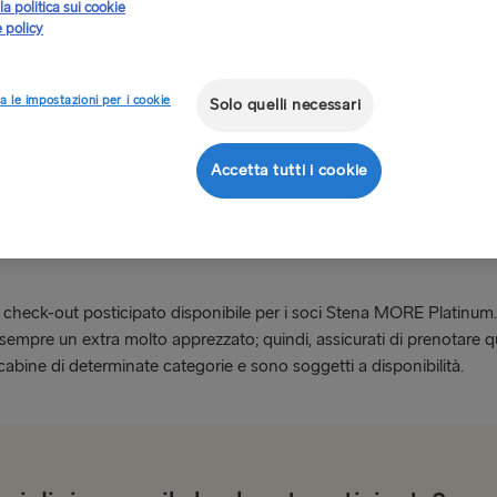
la politica sui cookie
 policy
a le impostazioni per i cookie
Solo quelli necessari
Accetta tutti i cookie
pato
il check-out posticipato disponibile per i soci Stena MORE Platinum. 
 sempre un extra molto apprezzato; quindi, assicurati di prenotare 
abine di determinate categorie e sono soggetti a disponibilità.