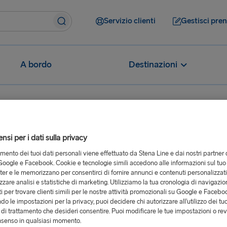
Servizio clienti
Gestisci pre
A bordo
Destinazioni
si per i dati sulla privacy
tamento dei tuoi dati personali viene effettuato da Stena Line e dai nostri partner 
oogle e Facebook. Cookie e tecnologie simili accedono alle informazioni sul tuo
er e le memorizzano per consentirci di fornire annunci e contenuti personalizzat
izzare analisi e statistiche di marketing. Utilizziamo la tua cronologia di navigazion
i per trovare clienti simili per le nostre attività promozionali su Google e Facebo
o le impostazioni per la privacy, puoi decidere chi autorizzare all’utilizzo dei tuo
à di trattamento che desideri consentire. Puoi modificare le tue impostazioni o rev
nsenso in qualsiasi momento.