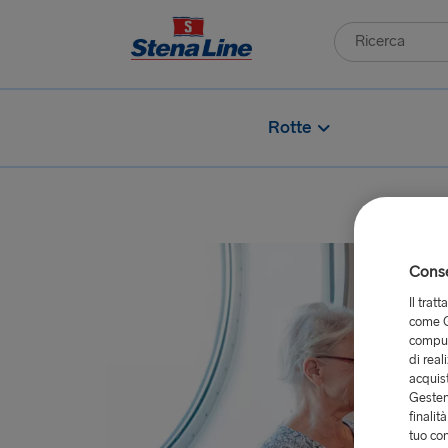
Rotte
Consen
Il trat
come G
comput
di real
acquist
Gestend
finalit
tuo co