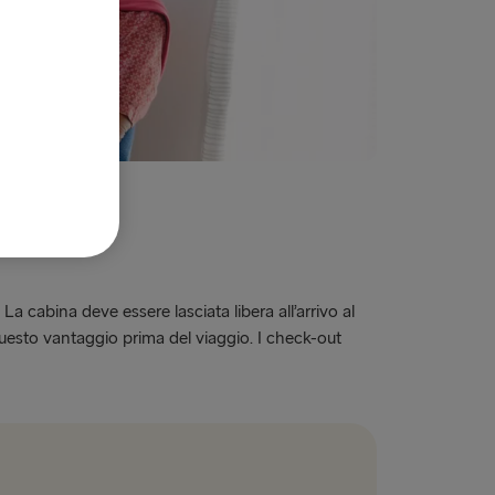
La cabina deve essere lasciata libera all’arrivo al
questo vantaggio prima del viaggio. I check-out