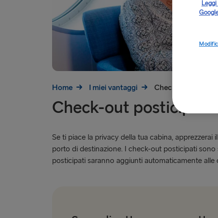
Leggi 
Google
Modific
Home
I miei vantaggi
Check-out postici
Check-out posticipato
Se ti piace la privacy della tua cabina, apprezzerai 
porto di destinazione. I check-out posticipati sono
posticipati saranno aggiunti automaticamente alle c