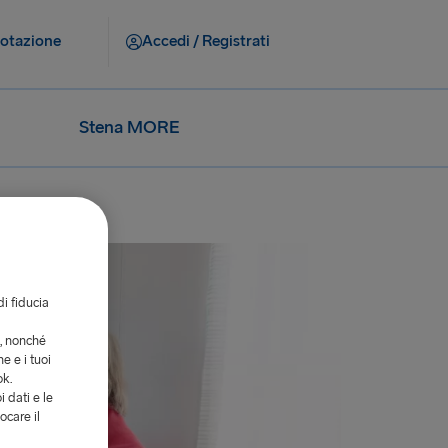
notazione
Accedi / Registrati
Stena MORE
di fiducia
i, nonché
e e i tuoi
ok.
i dati e le
ocare il