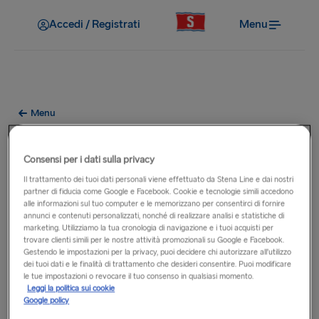
Accedi / Registrati
Menu
Menu
Menu Metropolitan a bordo dei
Consensi per i dati sulla privacy
traghetti Stena Germanica e
Il trattamento dei tuoi dati personali viene effettuato da Stena Line e dai nostri
Stena Scandinavica
partner di fiducia come Google e Facebook. Cookie e tecnologie simili accedono
alle informazioni sul tuo computer e le memorizzano per consentirci di fornire
annunci e contenuti personalizzati, nonché di realizzare analisi e statistiche di
marketing. Utilizziamo la tua cronologia di navigazione e i tuoi acquisti per
trovare clienti simili per le nostre attività promozionali su Google e Facebook.
Gestendo le impostazioni per la privacy, puoi decidere chi autorizzare all’utilizzo
dei tuoi dati e le finalità di trattamento che desideri consentire. Puoi modificare
le tue impostazioni o revocare il tuo consenso in qualsiasi momento.
Leggi la politica sui cookie
Google policy